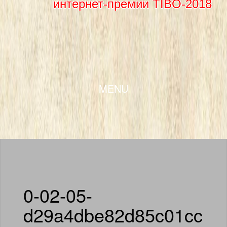
интернет-премии TIBO-2018
SKIP TO CONTENT
MENU
0-02-05-
d29a4dbe82d85c01cc