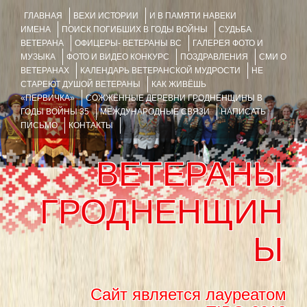
ГЛАВНАЯ
ВЕХИ ИСТОРИИ
И В ПАМЯТИ НАВЕКИ
ИМЕНА
ПОИСК ПОГИБШИХ В ГОДЫ ВОЙНЫ
СУДЬБА
ВЕТЕРАНА
ОФИЦЕРЫ- ВЕТЕРАНЫ ВС
ГАЛЕРЕЯ ФОТО И
МУЗЫКА
ФОТО И ВИДЕО КОНКУРС
ПОЗДРАВЛЕНИЯ
СМИ О
ВЕТЕРАНАХ
КАЛЕНДАРЬ ВЕТЕРАНСКОЙ МУДРОСТИ
НЕ
СТАРЕЮТ ДУШОЙ ВЕТЕРАНЫ
КАК ЖИВЁШЬ
«ПЕРВИЧКА»
СОЖЖЁННЫЕ ДЕРЕВНИ ГРОДНЕНЩИНЫ В
ГОДЫ ВОЙНЫ 35
МЕЖДУНАРОДНЫЕ СВЯЗИ
НАПИСАТЬ
ПИСЬМО
КОНТАКТЫ
ВЕТЕРАНЫ
ГРОДНЕНЩИН
Ы
Сайт является лауреатом