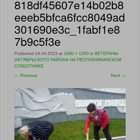
818df45607e14b02b8
eeeb5bfca6fcc8049ad
301690e3c_1fabf1e8
7b9c5f3e
Published
24.04.2023
at
1800 × 1350
in
ВЕТЕРАНЫ
ОКТЯБРЬСКОГО РАЙОНА НА РЕСПУБЛИКАНСКОМ
СУББОТНИКЕ
←
Previous
Next
→