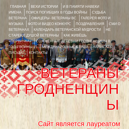
ГЛАВНАЯ
ВЕХИ ИСТОРИИ
И В ПАМЯТИ НАВЕКИ
ИМЕНА
ПОИСК ПОГИБШИХ В ГОДЫ ВОЙНЫ
СУДЬБА
ВЕТЕРАНА
ОФИЦЕРЫ- ВЕТЕРАНЫ ВС
ГАЛЕРЕЯ ФОТО И
МУЗЫКА
ФОТО И ВИДЕО КОНКУРС
ПОЗДРАВЛЕНИЯ
СМИ О
ВЕТЕРАНАХ
КАЛЕНДАРЬ ВЕТЕРАНСКОЙ МУДРОСТИ
НЕ
СТАРЕЮТ ДУШОЙ ВЕТЕРАНЫ
КАК ЖИВЁШЬ
«ПЕРВИЧКА»
СОЖЖЁННЫЕ ДЕРЕВНИ ГРОДНЕНЩИНЫ В
ГОДЫ ВОЙНЫ 35
МЕЖДУНАРОДНЫЕ СВЯЗИ
НАПИСАТЬ
ПИСЬМО
КОНТАКТЫ
ВЕТЕРАНЫ
ГРОДНЕНЩИН
Ы
Сайт является лауреатом