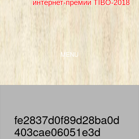
интернет-премии TIBO-2018
SKIP TO CONTENT
MENU
fe2837d0f89d28ba0d
403cae06051e3d