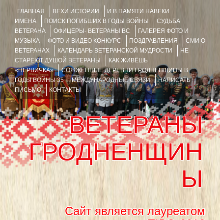
ГЛАВНАЯ
ВЕХИ ИСТОРИИ
И В ПАМЯТИ НАВЕКИ
ИМЕНА
ПОИСК ПОГИБШИХ В ГОДЫ ВОЙНЫ
СУДЬБА
ВЕТЕРАНА
ОФИЦЕРЫ- ВЕТЕРАНЫ ВС
ГАЛЕРЕЯ ФОТО И
МУЗЫКА
ФОТО И ВИДЕО КОНКУРС
ПОЗДРАВЛЕНИЯ
СМИ О
ВЕТЕРАНАХ
КАЛЕНДАРЬ ВЕТЕРАНСКОЙ МУДРОСТИ
НЕ
СТАРЕЮТ ДУШОЙ ВЕТЕРАНЫ
КАК ЖИВЁШЬ
«ПЕРВИЧКА»
СОЖЖЁННЫЕ ДЕРЕВНИ ГРОДНЕНЩИНЫ В
ГОДЫ ВОЙНЫ 35
МЕЖДУНАРОДНЫЕ СВЯЗИ
НАПИСАТЬ
ПИСЬМО
КОНТАКТЫ
ВЕТЕРАНЫ
ГРОДНЕНЩИН
Ы
Сайт является лауреатом