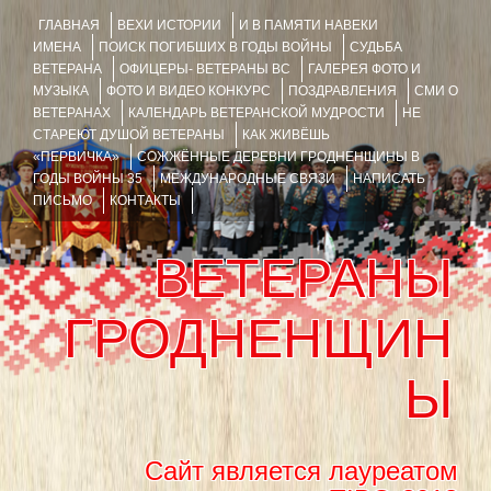
ГЛАВНАЯ
ВЕХИ ИСТОРИИ
И В ПАМЯТИ НАВЕКИ
ИМЕНА
ПОИСК ПОГИБШИХ В ГОДЫ ВОЙНЫ
СУДЬБА
ВЕТЕРАНА
ОФИЦЕРЫ- ВЕТЕРАНЫ ВС
ГАЛЕРЕЯ ФОТО И
МУЗЫКА
ФОТО И ВИДЕО КОНКУРС
ПОЗДРАВЛЕНИЯ
СМИ О
ВЕТЕРАНАХ
КАЛЕНДАРЬ ВЕТЕРАНСКОЙ МУДРОСТИ
НЕ
СТАРЕЮТ ДУШОЙ ВЕТЕРАНЫ
КАК ЖИВЁШЬ
«ПЕРВИЧКА»
СОЖЖЁННЫЕ ДЕРЕВНИ ГРОДНЕНЩИНЫ В
ГОДЫ ВОЙНЫ 35
МЕЖДУНАРОДНЫЕ СВЯЗИ
НАПИСАТЬ
ПИСЬМО
КОНТАКТЫ
ВЕТЕРАНЫ
ГРОДНЕНЩИН
Ы
Сайт является лауреатом