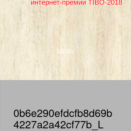
интернет-премии TIBO-2018
SKIP TO CONTENT
MENU
0b6e290efdcfb8d69b
4227a2a42cf77b_L