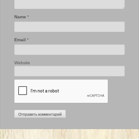
Name
*
Email
*
Website