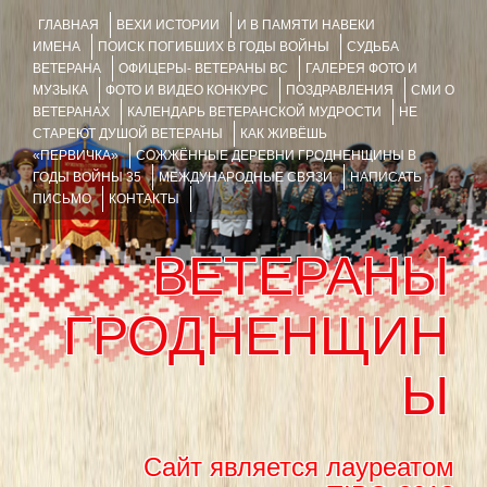
ГЛАВНАЯ
ВЕХИ ИСТОРИИ
И В ПАМЯТИ НАВЕКИ
ИМЕНА
ПОИСК ПОГИБШИХ В ГОДЫ ВОЙНЫ
СУДЬБА
ВЕТЕРАНА
ОФИЦЕРЫ- ВЕТЕРАНЫ ВС
ГАЛЕРЕЯ ФОТО И
МУЗЫКА
ФОТО И ВИДЕО КОНКУРС
ПОЗДРАВЛЕНИЯ
СМИ О
ВЕТЕРАНАХ
КАЛЕНДАРЬ ВЕТЕРАНСКОЙ МУДРОСТИ
НЕ
СТАРЕЮТ ДУШОЙ ВЕТЕРАНЫ
КАК ЖИВЁШЬ
«ПЕРВИЧКА»
СОЖЖЁННЫЕ ДЕРЕВНИ ГРОДНЕНЩИНЫ В
ГОДЫ ВОЙНЫ 35
МЕЖДУНАРОДНЫЕ СВЯЗИ
НАПИСАТЬ
ПИСЬМО
КОНТАКТЫ
ВЕТЕРАНЫ
ГРОДНЕНЩИН
Ы
Сайт является лауреатом