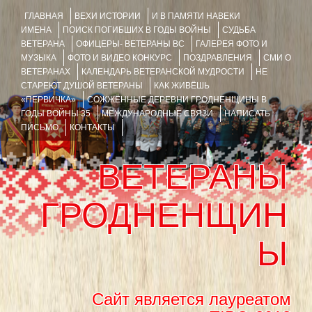
ГЛАВНАЯ
ВЕХИ ИСТОРИИ
И В ПАМЯТИ НАВЕКИ
ИМЕНА
ПОИСК ПОГИБШИХ В ГОДЫ ВОЙНЫ
СУДЬБА
ВЕТЕРАНА
ОФИЦЕРЫ- ВЕТЕРАНЫ ВС
ГАЛЕРЕЯ ФОТО И
МУЗЫКА
ФОТО И ВИДЕО КОНКУРС
ПОЗДРАВЛЕНИЯ
СМИ О
ВЕТЕРАНАХ
КАЛЕНДАРЬ ВЕТЕРАНСКОЙ МУДРОСТИ
НЕ
СТАРЕЮТ ДУШОЙ ВЕТЕРАНЫ
КАК ЖИВЁШЬ
«ПЕРВИЧКА»
СОЖЖЁННЫЕ ДЕРЕВНИ ГРОДНЕНЩИНЫ В
ГОДЫ ВОЙНЫ 35
МЕЖДУНАРОДНЫЕ СВЯЗИ
НАПИСАТЬ
ПИСЬМО
КОНТАКТЫ
ВЕТЕРАНЫ
ГРОДНЕНЩИН
Ы
Сайт является лауреатом