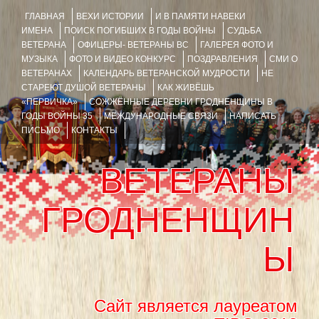
ГЛАВНАЯ
ВЕХИ ИСТОРИИ
И В ПАМЯТИ НАВЕКИ
ИМЕНА
ПОИСК ПОГИБШИХ В ГОДЫ ВОЙНЫ
СУДЬБА
ВЕТЕРАНА
ОФИЦЕРЫ- ВЕТЕРАНЫ ВС
ГАЛЕРЕЯ ФОТО И
МУЗЫКА
ФОТО И ВИДЕО КОНКУРС
ПОЗДРАВЛЕНИЯ
СМИ О
ВЕТЕРАНАХ
КАЛЕНДАРЬ ВЕТЕРАНСКОЙ МУДРОСТИ
НЕ
СТАРЕЮТ ДУШОЙ ВЕТЕРАНЫ
КАК ЖИВЁШЬ
«ПЕРВИЧКА»
СОЖЖЁННЫЕ ДЕРЕВНИ ГРОДНЕНЩИНЫ В
ГОДЫ ВОЙНЫ 35
МЕЖДУНАРОДНЫЕ СВЯЗИ
НАПИСАТЬ
ПИСЬМО
КОНТАКТЫ
ВЕТЕРАНЫ
ГРОДНЕНЩИН
Ы
Сайт является лауреатом