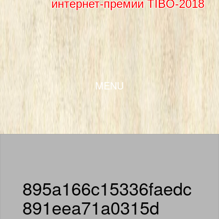
интернет-премии TIBO-2018
SKIP TO CONTENT
MENU
895a166c15336faedc
891eea71a0315d