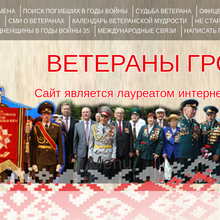
ИМЕНА
ПОИСК ПОГИБШИХ В ГОДЫ ВОЙНЫ
СУДЬБА ВЕТЕРАНА
ОФИЦЕ
Я
СМИ О ВЕТЕРАНАХ
КАЛЕНДАРЬ ВЕТЕРАНСКОЙ МУДРОСТИ
НЕ СТА
НЕНЩИНЫ В ГОДЫ ВОЙНЫ 35
МЕЖДУНАРОДНЫЕ СВЯЗИ
НАПИСАТЬ
ВЕТЕРАНЫ Г
Сайт является лауреатом ин
Menu
SKIP TO CONTENT