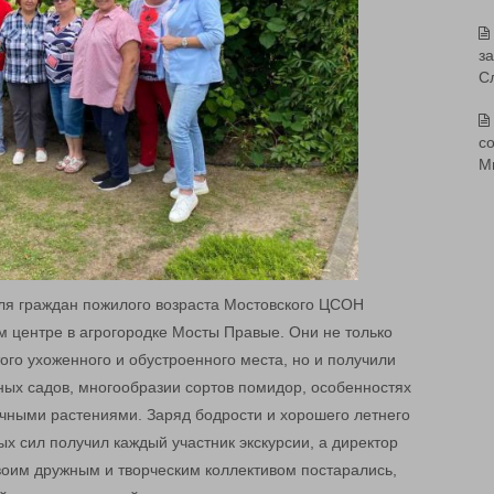
з
С
со
М
ля граждан пожилого возраста Мостовского ЦСОН
м центре в агрогородке Мосты Правые. Они не только
ого ухоженного и обустроенного места, но и получили
ных садов, многообразии сортов помидор, особенностях
чными растениями. Заряд бодрости и хорошего летнего
х сил получил каждый участник экскурсии, а директор
воим дружным и творческим коллективом постарались,