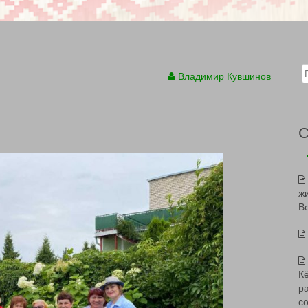
Sear
Владимир Кувшинов
ж
В
К
р
с