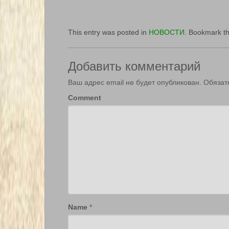
This entry was posted in
НОВОСТИ
. Bookmark t
Добавить комментарий
Ваш адрес email не будет опубликован.
Обязат
Comment
Name
*