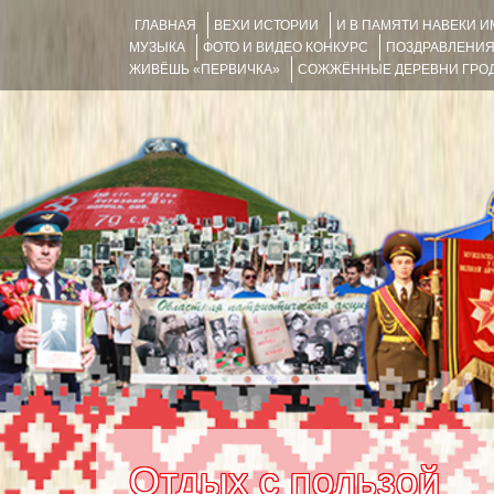
ГЛАВНАЯ
ВЕХИ ИСТОРИИ
И В ПАМЯТИ НАВЕКИ 
МУЗЫКА
ФОТО И ВИДЕО КОНКУРС
ПОЗДРАВЛЕНИ
ЖИВЁШЬ «ПЕРВИЧКА»
СОЖЖЁННЫЕ ДЕРЕВНИ ГРОД
Отдых с пользой