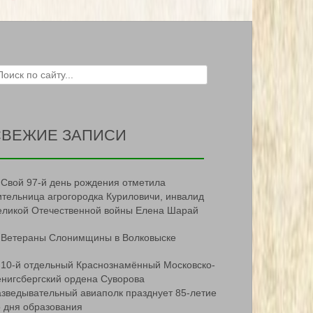
ch for:
СВЕЖИЕ ЗАПИСИ
Свой 97-й день рождения отметила
ительница агрогородка Куриловичи, инвалид
еликой Отечественной войны Елена Шарай
Ветераны Слонимщины в Волковыске
10-й отдельный Краснознамённый Московско-
ёнигсбергский ордена Суворова
азведывательный авиаполк празднует 85-летие
о дня образования