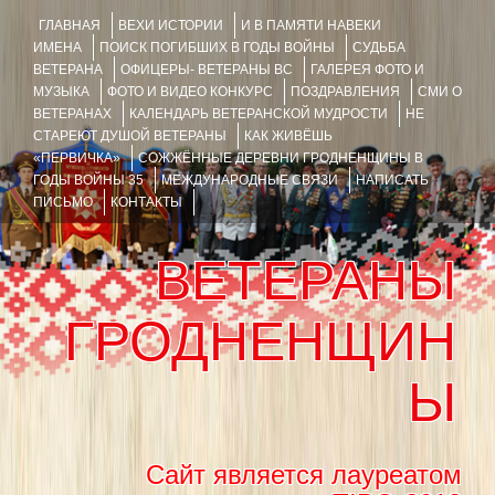
ГЛАВНАЯ
ВЕХИ ИСТОРИИ
И В ПАМЯТИ НАВЕКИ
ИМЕНА
ПОИСК ПОГИБШИХ В ГОДЫ ВОЙНЫ
СУДЬБА
ВЕТЕРАНА
ОФИЦЕРЫ- ВЕТЕРАНЫ ВС
ГАЛЕРЕЯ ФОТО И
МУЗЫКА
ФОТО И ВИДЕО КОНКУРС
ПОЗДРАВЛЕНИЯ
СМИ О
ВЕТЕРАНАХ
КАЛЕНДАРЬ ВЕТЕРАНСКОЙ МУДРОСТИ
НЕ
СТАРЕЮТ ДУШОЙ ВЕТЕРАНЫ
КАК ЖИВЁШЬ
«ПЕРВИЧКА»
СОЖЖЁННЫЕ ДЕРЕВНИ ГРОДНЕНЩИНЫ В
ГОДЫ ВОЙНЫ 35
МЕЖДУНАРОДНЫЕ СВЯЗИ
НАПИСАТЬ
ПИСЬМО
КОНТАКТЫ
ВЕТЕРАНЫ
ГРОДНЕНЩИН
Ы
Сайт является лауреатом