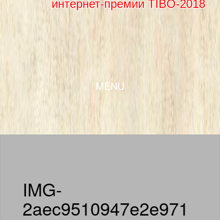
интернет-премии TIBO-2018
SKIP TO CONTENT
MENU
IMG-
2aec9510947e2e971