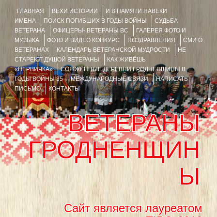
ГЛАВНАЯ
ВЕХИ ИСТОРИИ
И В ПАМЯТИ НАВЕКИ
ИМЕНА
ПОИСК ПОГИБШИХ В ГОДЫ ВОЙНЫ
СУДЬБА
ВЕТЕРАНА
ОФИЦЕРЫ- ВЕТЕРАНЫ ВС
ГАЛЕРЕЯ ФОТО И
МУЗЫКА
ФОТО И ВИДЕО КОНКУРС
ПОЗДРАВЛЕНИЯ
СМИ О
ВЕТЕРАНАХ
КАЛЕНДАРЬ ВЕТЕРАНСКОЙ МУДРОСТИ
НЕ
СТАРЕЮТ ДУШОЙ ВЕТЕРАНЫ
КАК ЖИВЁШЬ
«ПЕРВИЧКА»
СОЖЖЁННЫЕ ДЕРЕВНИ ГРОДНЕНЩИНЫ В
ГОДЫ ВОЙНЫ 35
МЕЖДУНАРОДНЫЕ СВЯЗИ
НАПИСАТЬ
ПИСЬМО
КОНТАКТЫ
ВЕТЕРАНЫ
ГРОДНЕНЩИН
Ы
Сайт является лауреатом