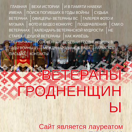
ГЛАВНАЯ
ВЕХИ ИСТОРИИ
И В ПАМЯТИ НАВЕКИ
ИМЕНА
ПОИСК ПОГИБШИХ В ГОДЫ ВОЙНЫ
СУДЬБА
ВЕТЕРАНА
ОФИЦЕРЫ- ВЕТЕРАНЫ ВС
ГАЛЕРЕЯ ФОТО И
МУЗЫКА
ФОТО И ВИДЕО КОНКУРС
ПОЗДРАВЛЕНИЯ
СМИ О
ВЕТЕРАНАХ
КАЛЕНДАРЬ ВЕТЕРАНСКОЙ МУДРОСТИ
НЕ
СТАРЕЮТ ДУШОЙ ВЕТЕРАНЫ
КАК ЖИВЁШЬ
«ПЕРВИЧКА»
СОЖЖЁННЫЕ ДЕРЕВНИ ГРОДНЕНЩИНЫ В
ГОДЫ ВОЙНЫ 35
МЕЖДУНАРОДНЫЕ СВЯЗИ
НАПИСАТЬ
ПИСЬМО
КОНТАКТЫ
ВЕТЕРАНЫ
ГРОДНЕНЩИН
Ы
Сайт является лауреатом