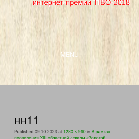
интернет-премии TIBO-2018
SKIP TO CONTENT
MENU
нн11
Published
09.10.2023
at
1280 × 960
in
В рамках
проведения XIII областной декады «Золотой