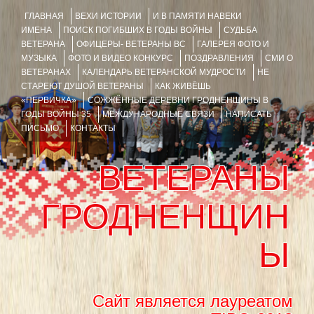
ГЛАВНАЯ
ВЕХИ ИСТОРИИ
И В ПАМЯТИ НАВЕКИ
ИМЕНА
ПОИСК ПОГИБШИХ В ГОДЫ ВОЙНЫ
СУДЬБА
ВЕТЕРАНА
ОФИЦЕРЫ- ВЕТЕРАНЫ ВС
ГАЛЕРЕЯ ФОТО И
МУЗЫКА
ФОТО И ВИДЕО КОНКУРС
ПОЗДРАВЛЕНИЯ
СМИ О
ВЕТЕРАНАХ
КАЛЕНДАРЬ ВЕТЕРАНСКОЙ МУДРОСТИ
НЕ
СТАРЕЮТ ДУШОЙ ВЕТЕРАНЫ
КАК ЖИВЁШЬ
«ПЕРВИЧКА»
СОЖЖЁННЫЕ ДЕРЕВНИ ГРОДНЕНЩИНЫ В
ГОДЫ ВОЙНЫ 35
МЕЖДУНАРОДНЫЕ СВЯЗИ
НАПИСАТЬ
ПИСЬМО
КОНТАКТЫ
ВЕТЕРАНЫ
ГРОДНЕНЩИН
Ы
Сайт является лауреатом