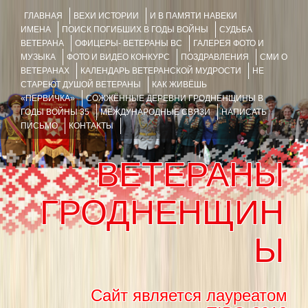
ГЛАВНАЯ
ВЕХИ ИСТОРИИ
И В ПАМЯТИ НАВЕКИ
ИМЕНА
ПОИСК ПОГИБШИХ В ГОДЫ ВОЙНЫ
СУДЬБА
ВЕТЕРАНА
ОФИЦЕРЫ- ВЕТЕРАНЫ ВС
ГАЛЕРЕЯ ФОТО И
МУЗЫКА
ФОТО И ВИДЕО КОНКУРС
ПОЗДРАВЛЕНИЯ
СМИ О
ВЕТЕРАНАХ
КАЛЕНДАРЬ ВЕТЕРАНСКОЙ МУДРОСТИ
НЕ
СТАРЕЮТ ДУШОЙ ВЕТЕРАНЫ
КАК ЖИВЁШЬ
«ПЕРВИЧКА»
СОЖЖЁННЫЕ ДЕРЕВНИ ГРОДНЕНЩИНЫ В
ГОДЫ ВОЙНЫ 35
МЕЖДУНАРОДНЫЕ СВЯЗИ
НАПИСАТЬ
ПИСЬМО
КОНТАКТЫ
ВЕТЕРАНЫ
ГРОДНЕНЩИН
Ы
Сайт является лауреатом