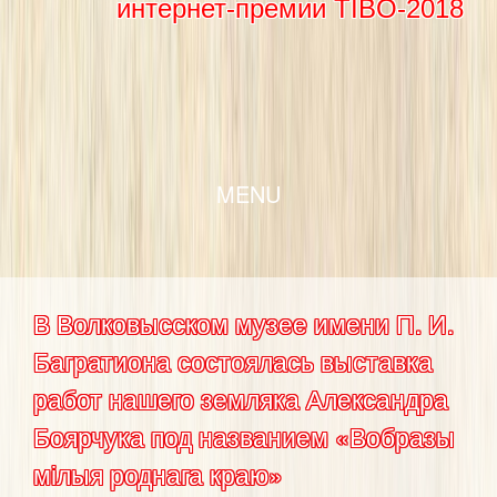
интернет-премии TIBO-2018
SKIP TO CONTENT
MENU
В Волковысском музее имени П. И.
Багратиона состоялась выставка
работ нашего земляка Александра
Боярчука под названием «Вобразы
мілыя роднага краю»