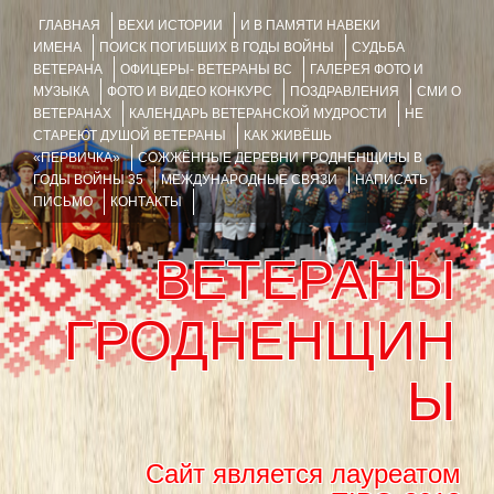
ГЛАВНАЯ
ВЕХИ ИСТОРИИ
И В ПАМЯТИ НАВЕКИ
ИМЕНА
ПОИСК ПОГИБШИХ В ГОДЫ ВОЙНЫ
СУДЬБА
ВЕТЕРАНА
ОФИЦЕРЫ- ВЕТЕРАНЫ ВС
ГАЛЕРЕЯ ФОТО И
МУЗЫКА
ФОТО И ВИДЕО КОНКУРС
ПОЗДРАВЛЕНИЯ
СМИ О
ВЕТЕРАНАХ
КАЛЕНДАРЬ ВЕТЕРАНСКОЙ МУДРОСТИ
НЕ
СТАРЕЮТ ДУШОЙ ВЕТЕРАНЫ
КАК ЖИВЁШЬ
«ПЕРВИЧКА»
СОЖЖЁННЫЕ ДЕРЕВНИ ГРОДНЕНЩИНЫ В
ГОДЫ ВОЙНЫ 35
МЕЖДУНАРОДНЫЕ СВЯЗИ
НАПИСАТЬ
ПИСЬМО
КОНТАКТЫ
ВЕТЕРАНЫ
ГРОДНЕНЩИН
Ы
Сайт является лауреатом