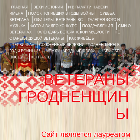
ГЛАВНАЯ
ВЕХИ ИСТОРИИ
И В ПАМЯТИ НАВЕКИ
ИМЕНА
ПОИСК ПОГИБШИХ В ГОДЫ ВОЙНЫ
СУДЬБА
ВЕТЕРАНА
ОФИЦЕРЫ- ВЕТЕРАНЫ ВС
ГАЛЕРЕЯ ФОТО И
МУЗЫКА
ФОТО И ВИДЕО КОНКУРС
ПОЗДРАВЛЕНИЯ
СМИ О
ВЕТЕРАНАХ
КАЛЕНДАРЬ ВЕТЕРАНСКОЙ МУДРОСТИ
НЕ
СТАРЕЮТ ДУШОЙ ВЕТЕРАНЫ
КАК ЖИВЁШЬ
«ПЕРВИЧКА»
СОЖЖЁННЫЕ ДЕРЕВНИ ГРОДНЕНЩИНЫ В
ГОДЫ ВОЙНЫ 35
МЕЖДУНАРОДНЫЕ СВЯЗИ
НАПИСАТЬ
ПИСЬМО
КОНТАКТЫ
ВЕТЕРАНЫ
ГРОДНЕНЩИН
Ы
Сайт является лауреатом