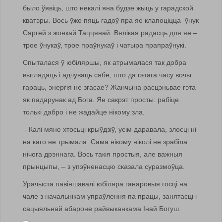
было ўявіць, што некалі яна будзе жыць у гарадской
кватэры. Вось ўжо пяць гадоў пра яе клапоціцца ўнук
Сяргей з жонкай Таццянай. Вялікая радасць для яе –
трое ўнукаў, трое праўнукаў і чатыра прапраўнукі.
Спыталася ў юбіляршы, як атрымалася так добра
выглядаць і адчуваць сябе, што да гэтага часу вочы
гараць, энергія не згасае? Жанчына расцэньвае гэта
як падарунак ад Бога. Яе сакрэт просты: рабіце
толькі дабро і не жадайце нікому зла.
– Калі мяне хтосьці крыўдзіў, усім даравала, злосці ні
на каго не трымала. Сама нікому ніколі не зрабіла
нічога дрэннага. Вось такія простыя, але важныя
прынцыпы, – з упэўненасцю сказала суразмоўца.
Урачыста павіншавалі юбіляра ганаровыя госці на
чале з начальнікам упраўлення па працы, занятасці і
сацыяльнай абароне райвыканкама Інай Богуш.