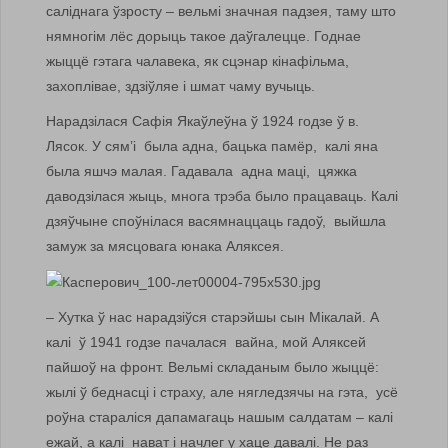
саліднага ўзросту – вельмі значная падзея, таму што
нямногім лёс дорыць такое даўгалецце. Годнае
жыццё гэтага чалавека, як сцэнар кінафільма,
захоплівае, здзіўляе і шмат чаму вучыць.
Нарадзілася Сафія Якаўлеўна ў 1924 годзе ў в.
Лясок. У сям’і была адна, бацька памёр, калі яна
была яшчэ малая. Гадавала адна маці, цяжка
даводзілася жыць, многа трэба было працаваць. Калі
дзяўчыне споўнілася васямнаццаць гадоў, выйшла
замуж за мясцовага юнака Аляксея.
– Хутка ў нас нарадзіўся старэйшы сын Мікалай. А
калі ў 1941 годзе пачалася вайна, мой Аляксей
пайшоў на фронт. Вельмі складаным было жыццё:
жылі ў беднасці і страху, але нягледзячы на гэта, усё
роўна стараліся дапамагаць нашым салдатам – калі
ежай, а калі нават і начлег у хаце давалі. Не раз