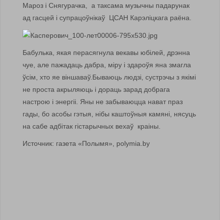
Мароз і Снягурачка, а таксама музычны падарунак
ад гасцей і супрацоўнікаў ЦСАН Карэліцкага раёна.
Бабулька, якая перасягнула векавы юбілей, дрэнна
чуе, але пажадаць дабра, міру і здароўя яна змагла
ўсім, хто яе віншаваў.Бываюць людзі, сустрэчы з якімі
не проста акрыляюць і дораць зарад добрага
настрою і энергіі. Яны не забываюцца нават праз
гады, бо асобы гэтыя, нібы каштоўныя камяні, нясуць
на сабе адбітак гістарычных вехаў краіны.
Источник: газета «Полымя», polymia.by