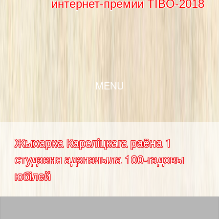
интернет-премии TIBO-2018
SKIP TO CONTENT
MENU
Жыхарка Карэліцкага раёна 1
студзеня адзначыла 100-гадовы
юбілей