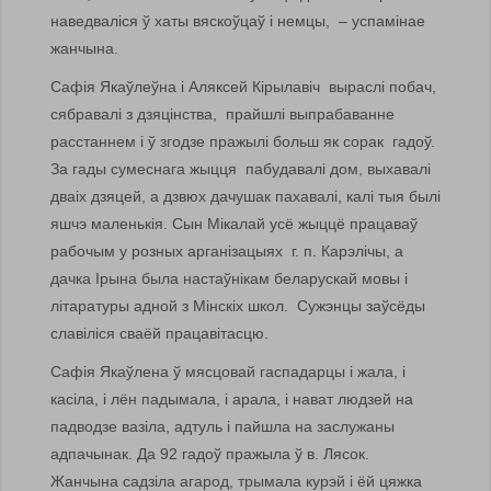
наведваліся ў хаты вяскоўцаў і немцы, – успамінае
жанчына.
Сафія Якаўлеўна і Аляксей Кірылавіч выраслі побач,
сябравалі з дзяцінства, прайшлі выпрабаванне
расстаннем і ў згодзе пражылі больш як сорак гадоў.
За гады сумеснага жыцця пабудавалі дом, выхавалі
дваіх дзяцей, а дзвюх дачушак пахавалі, калі тыя былі
яшчэ маленькія. Сын Мікалай усё жыццё працаваў
рабочым у розных арганізацыях г. п. Карэлічы, а
дачка Ірына была настаўнікам беларускай мовы і
літаратуры адной з Мінскіх школ. Сужэнцы заўсёды
славіліся сваёй працавітасцю.
Сафія Якаўлена ў мясцовай гаспадарцы і жала, і
касіла, і лён падымала, і арала, і нават людзей на
падводзе вазіла, адтуль і пайшла на заслужаны
адпачынак. Да 92 гадоў пражыла ў в. Лясок.
Жанчына садзіла агарод, трымала курэй і ёй цяжка