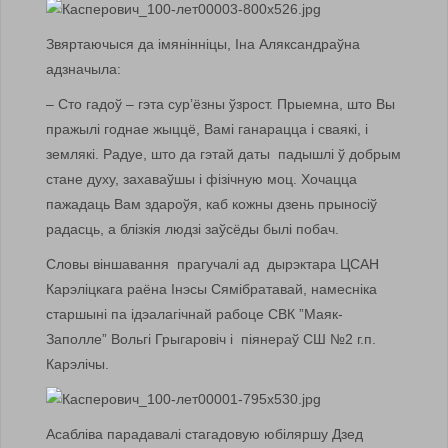
Звяртаючыся да імянінніцы, Іна Аляксандраўна
адзначыла:
– Сто гадоў – гэта сур’ёзны ўзрост. Прыемна, што Вы
пражылі годнае жыццё, Вамі ганарацца і сваякі, і
землякі. Радуе, што да гэтай даты падышлі ў добрым
стане духу, захаваўшы і фізічную моц. Хочацца
пажадаць Вам здароўя, каб кожны дзень прыносіў
радасць, а блізкія людзі заўсёды былі побач.
Словы віншавання прагучалі ад дырэктара ЦСАН
Карэліцкага раёна Інэсы Сямібратавай, намесніка
старшыні па ідэалагічнай рабоце СВК ”Маяк-
Заполле” Вольгі Грыгаровіч і піянераў СШ №2 г.п.
Карэлічы.
Асабліва парадавалі стагадовую юбіляршу Дзед