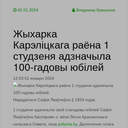
02.01.2024
Владимир Кувшинов
Жыхарка
Карэліцкага раёна 1
студзеня адзначыла
100-гадовы юбілей
12:03 01 января 2024
Нарадзілася Сафія Якаўлеўна ў 1924 годзе..
1 студзеня адзначыла свой стагадовы юбілей Сафія
Якаўлеўна Каспяровіч з вёскі Лясок Красненскага
сельскага Савета, піша
polymia.by
. Дасягненне гэтага