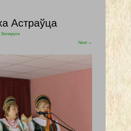
ха Астраўца
й Беларуси
Next
→