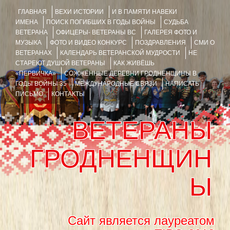
ГЛАВНАЯ
ВЕХИ ИСТОРИИ
И В ПАМЯТИ НАВЕКИ
ИМЕНА
ПОИСК ПОГИБШИХ В ГОДЫ ВОЙНЫ
СУДЬБА
ВЕТЕРАНА
ОФИЦЕРЫ- ВЕТЕРАНЫ ВС
ГАЛЕРЕЯ ФОТО И
МУЗЫКА
ФОТО И ВИДЕО КОНКУРС
ПОЗДРАВЛЕНИЯ
СМИ О
ВЕТЕРАНАХ
КАЛЕНДАРЬ ВЕТЕРАНСКОЙ МУДРОСТИ
НЕ
СТАРЕЮТ ДУШОЙ ВЕТЕРАНЫ
КАК ЖИВЁШЬ
«ПЕРВИЧКА»
СОЖЖЁННЫЕ ДЕРЕВНИ ГРОДНЕНЩИНЫ В
ГОДЫ ВОЙНЫ 35
МЕЖДУНАРОДНЫЕ СВЯЗИ
НАПИСАТЬ
ПИСЬМО
КОНТАКТЫ
ВЕТЕРАНЫ
ГРОДНЕНЩИН
Ы
Сайт является лауреатом