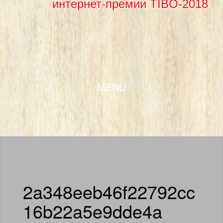
интернет-премии TIBO-2018
SKIP TO CONTENT
MENU
2a348eeb46f22792cc
16b22a5e9dde4a