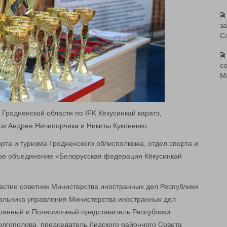
з
С
со
М
Гродненской области по IFK Кёкусинкай каратэ,
си Андрея Ничипорчика и Никиты Куконенко.
рта и туризма Гродненского облисполкома, отдел спорта и
ое объединение «Белорусская федерация Кёкусинкай
астие советник Министерства иностранных дел Республики
чальника управления Министерства иностранных дел
тоянный и Полномочный представитель Республики
олгополова, председатель Лидского районного Совета