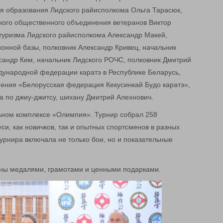
я образования Лидского райисполкома Ольга Тарасюк,
кого общественного объединения ветеранов Виктор
 туризма Лидского райисполкома Александр Макей,
онной базы, полковник Александр Кривец, начальник
ксандр Ким, начальник Лидского РОЧС, полковник Дмитрий
ународной федерации каратэ в Республике Беларусь,
ения «Белорусская федерация Кекусинкай Будо каратэ»,
на по джиу-джитсу, шихану Дмитрий Алехнович.
ьном комплексе «Олимпия». Турнир собрал 258
си, как новичков, так и опытных спортсменов в разных
урнира включала не только бои, но и показательные
ены медалями, грамотами и ценными подарками.