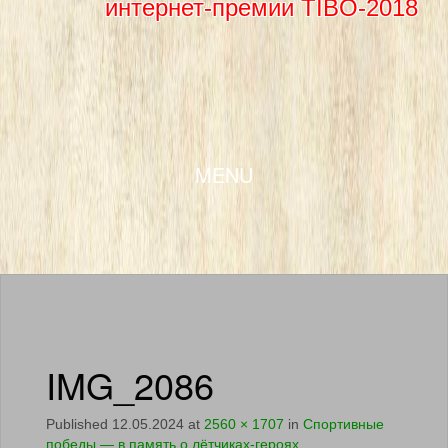
интернет-премии TIBO-2018
SKIP TO CONTENT
MENU
IMG_2086
Published
12.05.2024
at
2560 × 1707
in
Спортивные
победы — в память о лётчиках-героях