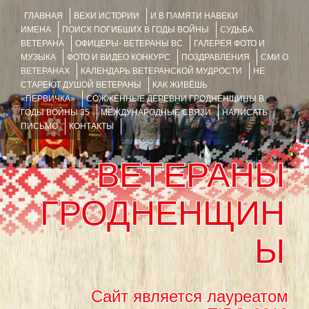
ГЛАВНАЯ
ВЕХИ ИСТОРИИ
И В ПАМЯТИ НАВЕКИ
ИМЕНА
ПОИСК ПОГИБШИХ В ГОДЫ ВОЙНЫ
СУДЬБА
ВЕТЕРАНА
ОФИЦЕРЫ- ВЕТЕРАНЫ ВС
ГАЛЕРЕЯ ФОТО И
МУЗЫКА
ФОТО И ВИДЕО КОНКУРС
ПОЗДРАВЛЕНИЯ
СМИ О
ВЕТЕРАНАХ
КАЛЕНДАРЬ ВЕТЕРАНСКОЙ МУДРОСТИ
НЕ
СТАРЕЮТ ДУШОЙ ВЕТЕРАНЫ
КАК ЖИВЁШЬ
«ПЕРВИЧКА»
СОЖЖЁННЫЕ ДЕРЕВНИ ГРОДНЕНЩИНЫ В
ГОДЫ ВОЙНЫ 35
МЕЖДУНАРОДНЫЕ СВЯЗИ
НАПИСАТЬ
ПИСЬМО
КОНТАКТЫ
ВЕТЕРАНЫ
ГРОДНЕНЩИН
Ы
Сайт является лауреатом