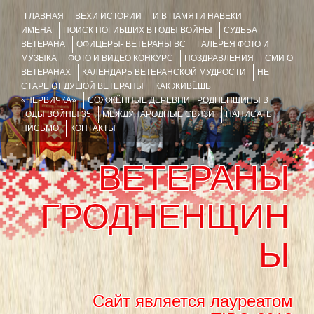
ГЛАВНАЯ
ВЕХИ ИСТОРИИ
И В ПАМЯТИ НАВЕКИ
ИМЕНА
ПОИСК ПОГИБШИХ В ГОДЫ ВОЙНЫ
СУДЬБА
ВЕТЕРАНА
ОФИЦЕРЫ- ВЕТЕРАНЫ ВС
ГАЛЕРЕЯ ФОТО И
МУЗЫКА
ФОТО И ВИДЕО КОНКУРС
ПОЗДРАВЛЕНИЯ
СМИ О
ВЕТЕРАНАХ
КАЛЕНДАРЬ ВЕТЕРАНСКОЙ МУДРОСТИ
НЕ
СТАРЕЮТ ДУШОЙ ВЕТЕРАНЫ
КАК ЖИВЁШЬ
«ПЕРВИЧКА»
СОЖЖЁННЫЕ ДЕРЕВНИ ГРОДНЕНЩИНЫ В
ГОДЫ ВОЙНЫ 35
МЕЖДУНАРОДНЫЕ СВЯЗИ
НАПИСАТЬ
ПИСЬМО
КОНТАКТЫ
ВЕТЕРАНЫ
ГРОДНЕНЩИН
Ы
Сайт является лауреатом