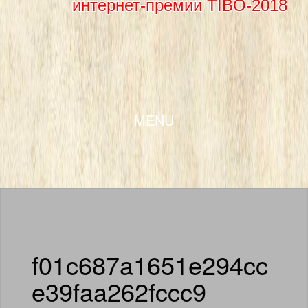
интернет-премии TIBO-2018
SKIP TO CONTENT
MENU
f01c687a1651e294cc
e39faa262fccc9