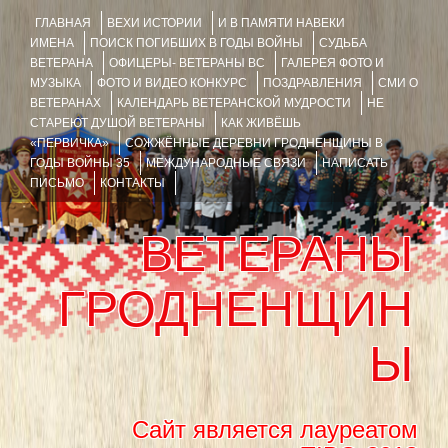
ГЛАВНАЯ
ВЕХИ ИСТОРИИ
И В ПАМЯТИ НАВЕКИ
ИМЕНА
ПОИСК ПОГИБШИХ В ГОДЫ ВОЙНЫ
СУДЬБА
ВЕТЕРАНА
ОФИЦЕРЫ- ВЕТЕРАНЫ ВС
ГАЛЕРЕЯ ФОТО И
МУЗЫКА
ФОТО И ВИДЕО КОНКУРС
ПОЗДРАВЛЕНИЯ
СМИ О
ВЕТЕРАНАХ
КАЛЕНДАРЬ ВЕТЕРАНСКОЙ МУДРОСТИ
НЕ
СТАРЕЮТ ДУШОЙ ВЕТЕРАНЫ
КАК ЖИВЁШЬ
«ПЕРВИЧКА»
СОЖЖЁННЫЕ ДЕРЕВНИ ГРОДНЕНЩИНЫ В
ГОДЫ ВОЙНЫ 35
МЕЖДУНАРОДНЫЕ СВЯЗИ
НАПИСАТЬ
ПИСЬМО
КОНТАКТЫ
ВЕТЕРАНЫ
ГРОДНЕНЩИН
Ы
Сайт является лауреатом