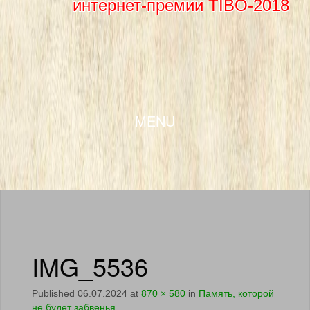
интернет-премии TIBO-2018
SKIP TO CONTENT
MENU
IMG_5536
Published
06.07.2024
at
870 × 580
in
Память, которой
не будет забвенья