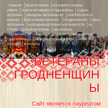
ГЛАВНАЯ
ВЕХИ ИСТОРИИ
И В ПАМЯТИ НАВЕКИ
ИМЕНА
ПОИСК ПОГИБШИХ В ГОДЫ ВОЙНЫ
СУДЬБА
ВЕТЕРАНА
ОФИЦЕРЫ- ВЕТЕРАНЫ ВС
ГАЛЕРЕЯ ФОТО И
МУЗЫКА
ФОТО И ВИДЕО КОНКУРС
ПОЗДРАВЛЕНИЯ
СМИ О
ВЕТЕРАНАХ
КАЛЕНДАРЬ ВЕТЕРАНСКОЙ МУДРОСТИ
НЕ
СТАРЕЮТ ДУШОЙ ВЕТЕРАНЫ
КАК ЖИВЁШЬ
«ПЕРВИЧКА»
СОЖЖЁННЫЕ ДЕРЕВНИ ГРОДНЕНЩИНЫ В
ГОДЫ ВОЙНЫ 35
МЕЖДУНАРОДНЫЕ СВЯЗИ
НАПИСАТЬ
ПИСЬМО
КОНТАКТЫ
ВЕТЕРАНЫ
ГРОДНЕНЩИН
Ы
Сайт является лауреатом