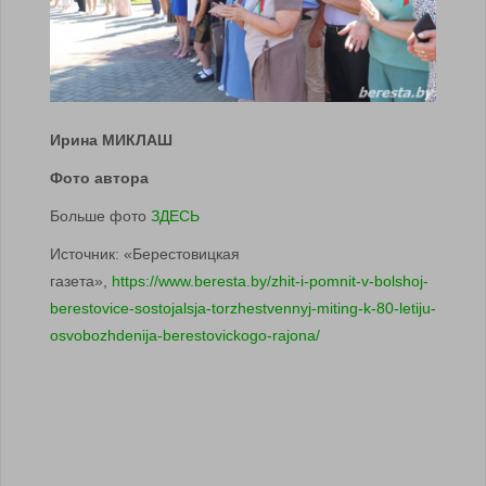
Ирина МИКЛАШ
Фото автора
Больше фото
ЗДЕСЬ
Источник: «Берестовицкая
газета»,
https://www.beresta.by/zhit-i-pomnit-v-bolshoj-
berestovice-sostojalsja-torzhestvennyj-miting-k-80-letiju-
osvobozhdenija-berestovickogo-rajona/