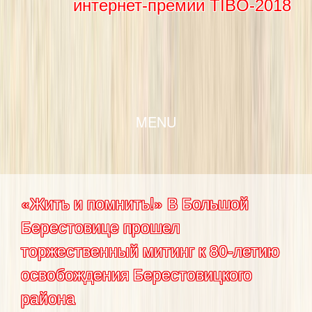
интернет-премии TIBO-2018
SKIP TO CONTENT
MENU
«Жить и помнить!» В Большой
Берестовице прошел
торжественный митинг к 80-летию
освобождения Берестовицкого
района