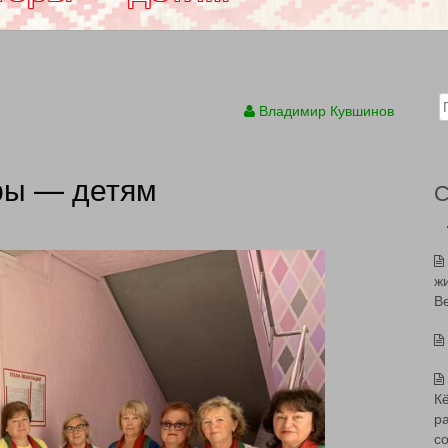
Sear
Владимир Кувшинов
ры — детям
ж
В
К
р
с