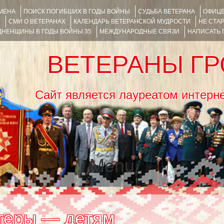
ИМЕНА
ПОИСК ПОГИБШИХ В ГОДЫ ВОЙНЫ
СУДЬБА ВЕТЕРАНА
ОФИЦЕ
Я
СМИ О ВЕТЕРАНАХ
КАЛЕНДАРЬ ВЕТЕРАНСКОЙ МУДРОСТИ
НЕ СТА
НЕНЩИНЫ В ГОДЫ ВОЙНЫ 35
МЕЖДУНАРОДНЫЕ СВЯЗИ
НАПИСАТЬ
ВЕТЕРАНЫ Г
Сайт является лауреатом ин
Menu
SKIP TO CONTENT
теры — детям