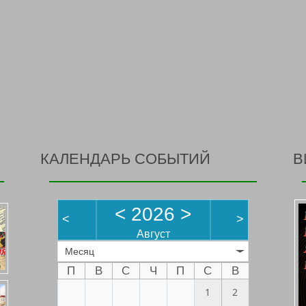
КАЛЕНДАРЬ СОБЫТИЙ
В
<
2026
>
<
>
Август
Месяц
П
В
С
Ч
П
С
В
1
2