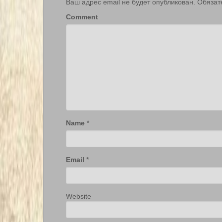
Ваш адрес email не будет опубликован.
Обязат
Comment
Name
*
Email
*
Website