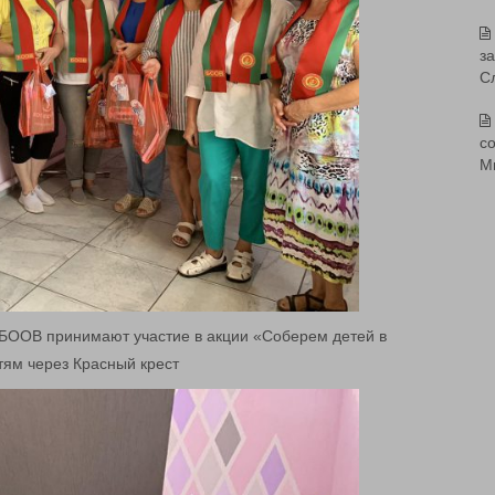
з
С
со
М
БООВ принимают участие в акции «Соберем детей в
ям через Красный крест