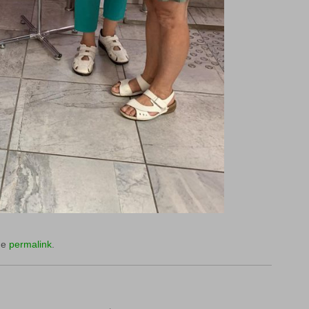
he
permalink
.