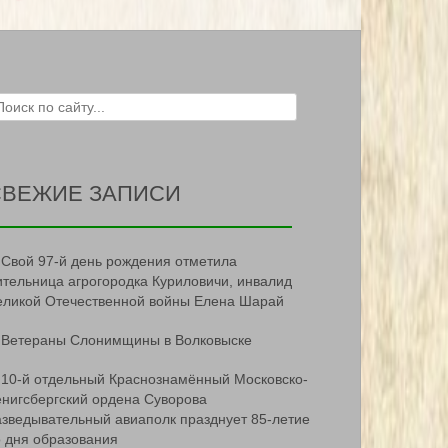
ch for:
СВЕЖИЕ ЗАПИСИ
Свой 97-й день рождения отметила
ительница агрогородка Куриловичи, инвалид
еликой Отечественной войны Елена Шарай
Ветераны Слонимщины в Волковыске
10-й отдельный Краснознамённый Московско-
ёнигсбергский ордена Суворова
азведывательный авиаполк празднует 85-летие
о дня образования