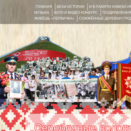
ГЛАВНАЯ
ВЕХИ ИСТОРИИ
И В ПАМЯТИ НАВЕКИ 
МУЗЫКА
ФОТО И ВИДЕО КОНКУРС
ПОЗДРАВЛЕНИ
ЖИВЁШЬ «ПЕРВИЧКА»
СОЖЖЁННЫЕ ДЕРЕВНИ ГРОД
Серебряные волон