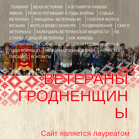
ГЛАВНАЯ
ВЕХИ ИСТОРИИ
И В ПАМЯТИ НАВЕКИ
ИМЕНА
ПОИСК ПОГИБШИХ В ГОДЫ ВОЙНЫ
СУДЬБА
ВЕТЕРАНА
ОФИЦЕРЫ- ВЕТЕРАНЫ ВС
ГАЛЕРЕЯ ФОТО И
МУЗЫКА
ФОТО И ВИДЕО КОНКУРС
ПОЗДРАВЛЕНИЯ
СМИ О
ВЕТЕРАНАХ
КАЛЕНДАРЬ ВЕТЕРАНСКОЙ МУДРОСТИ
НЕ
СТАРЕЮТ ДУШОЙ ВЕТЕРАНЫ
КАК ЖИВЁШЬ
«ПЕРВИЧКА»
СОЖЖЁННЫЕ ДЕРЕВНИ ГРОДНЕНЩИНЫ В
ГОДЫ ВОЙНЫ 35
МЕЖДУНАРОДНЫЕ СВЯЗИ
НАПИСАТЬ
ПИСЬМО
КОНТАКТЫ
ВЕТЕРАНЫ
ГРОДНЕНЩИН
Ы
Сайт является лауреатом