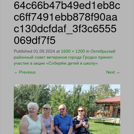
64c66b47b49ed1eb8c
c6ff7491ebb878f90aa
c130dcfdaf_3f3c6555
069df7f5
Published
01.09.2024
at
1600 × 1200
in
Октябрьский
районный совет ветеранов города Гродно принял
участие в акции «Соберём детей в школу»
←
Previous
Next
→