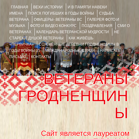
ГЛАВНАЯ
ВЕХИ ИСТОРИИ
И В ПАМЯТИ НАВЕКИ
ИМЕНА
ПОИСК ПОГИБШИХ В ГОДЫ ВОЙНЫ
СУДЬБА
ВЕТЕРАНА
ОФИЦЕРЫ- ВЕТЕРАНЫ ВС
ГАЛЕРЕЯ ФОТО И
МУЗЫКА
ФОТО И ВИДЕО КОНКУРС
ПОЗДРАВЛЕНИЯ
СМИ О
ВЕТЕРАНАХ
КАЛЕНДАРЬ ВЕТЕРАНСКОЙ МУДРОСТИ
НЕ
СТАРЕЮТ ДУШОЙ ВЕТЕРАНЫ
КАК ЖИВЁШЬ
«ПЕРВИЧКА»
СОЖЖЁННЫЕ ДЕРЕВНИ ГРОДНЕНЩИНЫ В
ГОДЫ ВОЙНЫ 35
МЕЖДУНАРОДНЫЕ СВЯЗИ
НАПИСАТЬ
ПИСЬМО
КОНТАКТЫ
ВЕТЕРАНЫ
ГРОДНЕНЩИН
Ы
Сайт является лауреатом