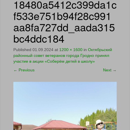
18480a5412c399da1c
f533e751b94f28c991
aa8fa727dd_aada315
bc4ddc184
Published
01.09.2024
at
1200 × 1600
in
Октябрьский
районный совет ветеранов города Гродно принял
участие в акции «Соберём детей в школу»
←
Previous
Next
→