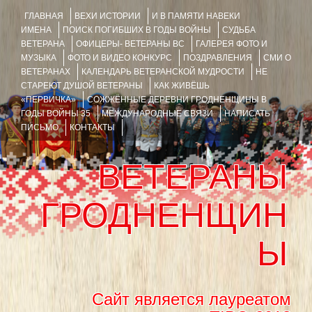
ГЛАВНАЯ
ВЕХИ ИСТОРИИ
И В ПАМЯТИ НАВЕКИ
ИМЕНА
ПОИСК ПОГИБШИХ В ГОДЫ ВОЙНЫ
СУДЬБА
ВЕТЕРАНА
ОФИЦЕРЫ- ВЕТЕРАНЫ ВС
ГАЛЕРЕЯ ФОТО И
МУЗЫКА
ФОТО И ВИДЕО КОНКУРС
ПОЗДРАВЛЕНИЯ
СМИ О
ВЕТЕРАНАХ
КАЛЕНДАРЬ ВЕТЕРАНСКОЙ МУДРОСТИ
НЕ
СТАРЕЮТ ДУШОЙ ВЕТЕРАНЫ
КАК ЖИВЁШЬ
«ПЕРВИЧКА»
СОЖЖЁННЫЕ ДЕРЕВНИ ГРОДНЕНЩИНЫ В
ГОДЫ ВОЙНЫ 35
МЕЖДУНАРОДНЫЕ СВЯЗИ
НАПИСАТЬ
ПИСЬМО
КОНТАКТЫ
ВЕТЕРАНЫ
ГРОДНЕНЩИН
Ы
Сайт является лауреатом