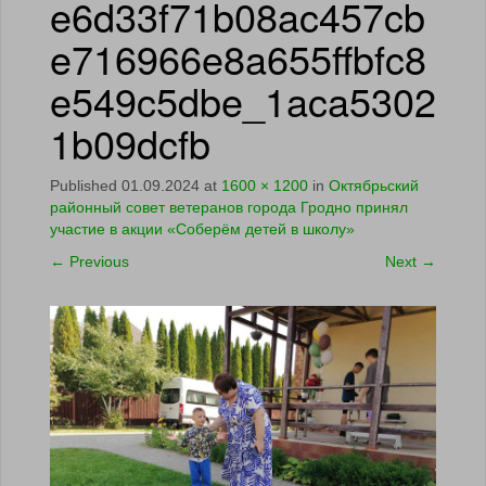
e6d33f71b08ac457cb
e716966e8a655ffbfc8
e549c5dbe_1aca5302
1b09dcfb
Published
01.09.2024
at
1600 × 1200
in
Октябрьский
районный совет ветеранов города Гродно принял
участие в акции «Соберём детей в школу»
←
Previous
Next
→