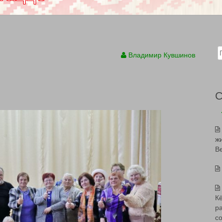
Sear
Владимир Кувшинов
ж
В
К
р
с