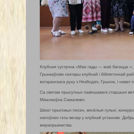
Клубная сустрэча «Мае гады — маё багацце «,
Грынкаўскім сектары клубнай і бібліятэчнай раб
вэтэранскага руху з Нязбодзіч, Грынок, і нават г
Са святам прысутных павіншавалі старшыні ве
Мікалаеўна Самалевіч.
Шмат прыгожых песен, вясёлыя гульні, конкурсы
напоўнен гэты вечар у клубнай установе. Добр
мерапрыемства.