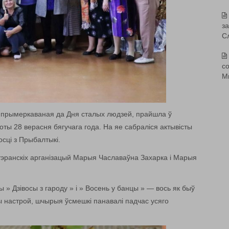
з
С
со
М
 прымеркаваная да Дня сталых людзей, прайшла ў
оты 28 верасня бягучага года. На яе сабраліся актывісты
осці з Прыбалтыкі.
тэранскіх арганізацый Марыя Чаславаўна Захарка і Марыя
 » Дзівосы з гароду » і » Восень у банцы » — вось як быў
ы настрой, шчырыя ўсмешкі панавалі падчас усяго