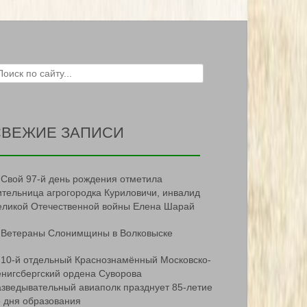
ch for:
СВЕЖИЕ ЗАПИСИ
Свой 97-й день рождения отметила
ительница агрогородка Куриловичи, инвалид
еликой Отечественной войны Елена Шарай
Ветераны Слонимщины в Волковыске
10-й отдельный Краснознамённый Московско-
ёнигсбергский ордена Суворова
азведывательный авиаполк празднует 85-летие
о дня образования