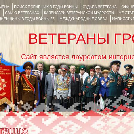
ИМЕНА
ПОИСК ПОГИБШИХ В ГОДЫ ВОЙНЫ
СУДЬБА ВЕТЕРАНА
ОФИЦЕ
Я
СМИ О ВЕТЕРАНАХ
КАЛЕНДАРЬ ВЕТЕРАНСКОЙ МУДРОСТИ
НЕ СТА
НЕНЩИНЫ В ГОДЫ ВОЙНЫ 35
МЕЖДУНАРОДНЫЕ СВЯЗИ
НАПИСАТЬ
ВЕТЕРАНЫ Г
Сайт является лауреатом ин
Menu
SKIP TO CONTENT
гацце