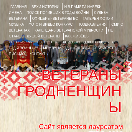
ГЛАВНАЯ
ВЕХИ ИСТОРИИ
И В ПАМЯТИ НАВЕКИ
ИМЕНА
ПОИСК ПОГИБШИХ В ГОДЫ ВОЙНЫ
СУДЬБА
ВЕТЕРАНА
ОФИЦЕРЫ- ВЕТЕРАНЫ ВС
ГАЛЕРЕЯ ФОТО И
МУЗЫКА
ФОТО И ВИДЕО КОНКУРС
ПОЗДРАВЛЕНИЯ
СМИ О
ВЕТЕРАНАХ
КАЛЕНДАРЬ ВЕТЕРАНСКОЙ МУДРОСТИ
НЕ
СТАРЕЮТ ДУШОЙ ВЕТЕРАНЫ
КАК ЖИВЁШЬ
«ПЕРВИЧКА»
СОЖЖЁННЫЕ ДЕРЕВНИ ГРОДНЕНЩИНЫ В
ГОДЫ ВОЙНЫ 35
МЕЖДУНАРОДНЫЕ СВЯЗИ
НАПИСАТЬ
ПИСЬМО
КОНТАКТЫ
ВЕТЕРАНЫ
ГРОДНЕНЩИН
Ы
Сайт является лауреатом