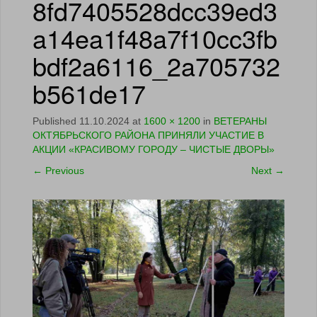
8fd7405528dcc39ed3
a14ea1f48a7f10cc3fb
bdf2a6116_2a705732
b561de17
Published
11.10.2024
at
1600 × 1200
in
ВЕТЕРАНЫ
ОКТЯБРЬСКОГО РАЙОНА ПРИНЯЛИ УЧАСТИЕ В
АКЦИИ «КРАСИВОМУ ГОРОДУ – ЧИСТЫЕ ДВОРЫ»
←
Previous
Next
→