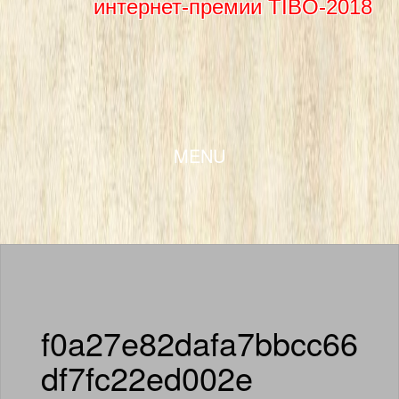
интернет-премии TIBO-2018
SKIP TO CONTENT
MENU
f0a27e82dafa7bbcc66
df7fc22ed002e