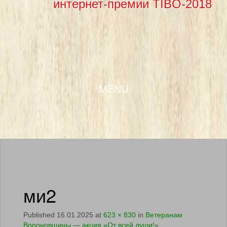
интернет-премии TIBO-2018
SKIP TO CONTENT
MENU
ми2
Published
16.01.2025
at
623 × 830
in
Ветеранам
Вороновщины — акция «От всей души!»