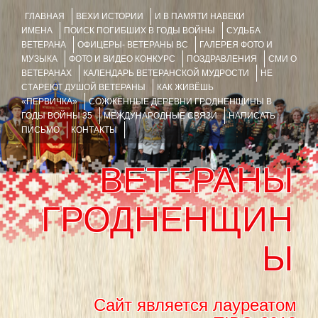
ГЛАВНАЯ
ВЕХИ ИСТОРИИ
И В ПАМЯТИ НАВЕКИ
ИМЕНА
ПОИСК ПОГИБШИХ В ГОДЫ ВОЙНЫ
СУДЬБА
ВЕТЕРАНА
ОФИЦЕРЫ- ВЕТЕРАНЫ ВС
ГАЛЕРЕЯ ФОТО И
МУЗЫКА
ФОТО И ВИДЕО КОНКУРС
ПОЗДРАВЛЕНИЯ
СМИ О
ВЕТЕРАНАХ
КАЛЕНДАРЬ ВЕТЕРАНСКОЙ МУДРОСТИ
НЕ
СТАРЕЮТ ДУШОЙ ВЕТЕРАНЫ
КАК ЖИВЁШЬ
«ПЕРВИЧКА»
СОЖЖЁННЫЕ ДЕРЕВНИ ГРОДНЕНЩИНЫ В
ГОДЫ ВОЙНЫ 35
МЕЖДУНАРОДНЫЕ СВЯЗИ
НАПИСАТЬ
ПИСЬМО
КОНТАКТЫ
ВЕТЕРАНЫ
ГРОДНЕНЩИН
Ы
Сайт является лауреатом