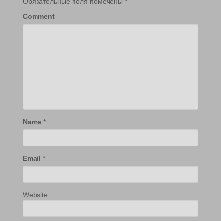
Обязательные поля помечены
*
Comment
Name
*
Email
*
Website