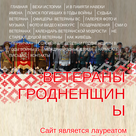
ГЛАВНАЯ
ВЕХИ ИСТОРИИ
И В ПАМЯТИ НАВЕКИ
ИМЕНА
ПОИСК ПОГИБШИХ В ГОДЫ ВОЙНЫ
СУДЬБА
ВЕТЕРАНА
ОФИЦЕРЫ- ВЕТЕРАНЫ ВС
ГАЛЕРЕЯ ФОТО И
МУЗЫКА
ФОТО И ВИДЕО КОНКУРС
ПОЗДРАВЛЕНИЯ
СМИ О
ВЕТЕРАНАХ
КАЛЕНДАРЬ ВЕТЕРАНСКОЙ МУДРОСТИ
НЕ
СТАРЕЮТ ДУШОЙ ВЕТЕРАНЫ
КАК ЖИВЁШЬ
«ПЕРВИЧКА»
СОЖЖЁННЫЕ ДЕРЕВНИ ГРОДНЕНЩИНЫ В
ГОДЫ ВОЙНЫ 35
МЕЖДУНАРОДНЫЕ СВЯЗИ
НАПИСАТЬ
ПИСЬМО
КОНТАКТЫ
ВЕТЕРАНЫ
ГРОДНЕНЩИН
Ы
Сайт является лауреатом