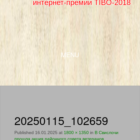
интернет-премии TIBO-2018
SKIP TO CONTENT
MENU
20250115_102659
Published
16.01.2025
at
1800 × 1350
in
В Свислочи
прошла акция районного совета ветеранов