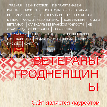
ГЛАВНАЯ
ВЕХИ ИСТОРИИ
И В ПАМЯТИ НАВЕКИ
ИМЕНА
ПОИСК ПОГИБШИХ В ГОДЫ ВОЙНЫ
СУДЬБА
ВЕТЕРАНА
ОФИЦЕРЫ- ВЕТЕРАНЫ ВС
ГАЛЕРЕЯ ФОТО И
МУЗЫКА
ФОТО И ВИДЕО КОНКУРС
ПОЗДРАВЛЕНИЯ
СМИ О
ВЕТЕРАНАХ
КАЛЕНДАРЬ ВЕТЕРАНСКОЙ МУДРОСТИ
НЕ
СТАРЕЮТ ДУШОЙ ВЕТЕРАНЫ
КАК ЖИВЁШЬ
«ПЕРВИЧКА»
СОЖЖЁННЫЕ ДЕРЕВНИ ГРОДНЕНЩИНЫ В
ГОДЫ ВОЙНЫ 35
МЕЖДУНАРОДНЫЕ СВЯЗИ
НАПИСАТЬ
ПИСЬМО
КОНТАКТЫ
ВЕТЕРАНЫ
ГРОДНЕНЩИН
Ы
Сайт является лауреатом