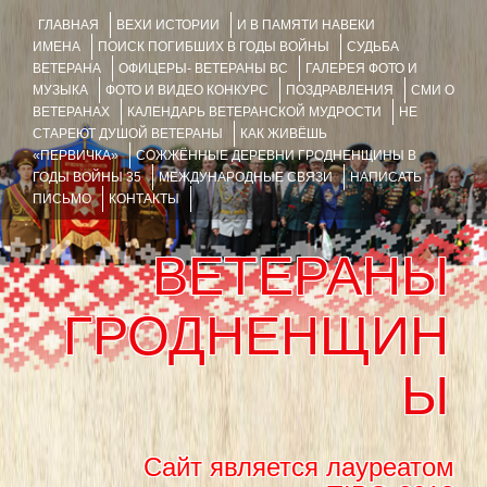
ГЛАВНАЯ
ВЕХИ ИСТОРИИ
И В ПАМЯТИ НАВЕКИ
ИМЕНА
ПОИСК ПОГИБШИХ В ГОДЫ ВОЙНЫ
СУДЬБА
ВЕТЕРАНА
ОФИЦЕРЫ- ВЕТЕРАНЫ ВС
ГАЛЕРЕЯ ФОТО И
МУЗЫКА
ФОТО И ВИДЕО КОНКУРС
ПОЗДРАВЛЕНИЯ
СМИ О
ВЕТЕРАНАХ
КАЛЕНДАРЬ ВЕТЕРАНСКОЙ МУДРОСТИ
НЕ
СТАРЕЮТ ДУШОЙ ВЕТЕРАНЫ
КАК ЖИВЁШЬ
«ПЕРВИЧКА»
СОЖЖЁННЫЕ ДЕРЕВНИ ГРОДНЕНЩИНЫ В
ГОДЫ ВОЙНЫ 35
МЕЖДУНАРОДНЫЕ СВЯЗИ
НАПИСАТЬ
ПИСЬМО
КОНТАКТЫ
ВЕТЕРАНЫ
ГРОДНЕНЩИН
Ы
Сайт является лауреатом