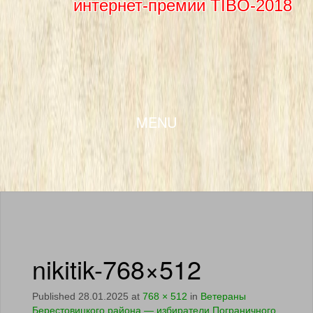
интернет-премии TIBO-2018
SKIP TO CONTENT
MENU
nikitik-768×512
Published
28.01.2025
at
768 × 512
in
Ветераны
Берестовицкого района — избиратели Пограничного