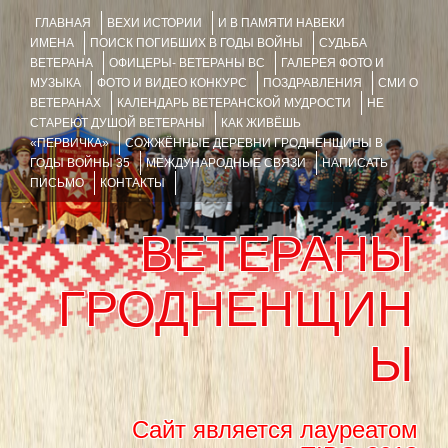
ГЛАВНАЯ
ВЕХИ ИСТОРИИ
И В ПАМЯТИ НАВЕКИ
ИМЕНА
ПОИСК ПОГИБШИХ В ГОДЫ ВОЙНЫ
СУДЬБА
ВЕТЕРАНА
ОФИЦЕРЫ- ВЕТЕРАНЫ ВС
ГАЛЕРЕЯ ФОТО И
МУЗЫКА
ФОТО И ВИДЕО КОНКУРС
ПОЗДРАВЛЕНИЯ
СМИ О
ВЕТЕРАНАХ
КАЛЕНДАРЬ ВЕТЕРАНСКОЙ МУДРОСТИ
НЕ
СТАРЕЮТ ДУШОЙ ВЕТЕРАНЫ
КАК ЖИВЁШЬ
«ПЕРВИЧКА»
СОЖЖЁННЫЕ ДЕРЕВНИ ГРОДНЕНЩИНЫ В
ГОДЫ ВОЙНЫ 35
МЕЖДУНАРОДНЫЕ СВЯЗИ
НАПИСАТЬ
ПИСЬМО
КОНТАКТЫ
ВЕТЕРАНЫ
ГРОДНЕНЩИН
Ы
Сайт является лауреатом