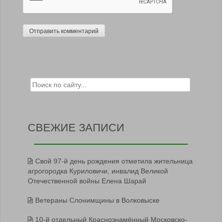
Search for:
СВЕЖИЕ ЗАПИСИ
Свой 97-й день рождения отметила жительница
агрогородка Куриловичи, инвалид Великой
Отечественной войны Елена Шарай
Ветераны Слонимщины в Волковыске
10-й отдельный Краснознамённый Московско-