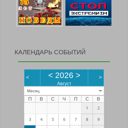
КАЛЕНДАРЬ СОБЫТИЙ
<
2026
>
<
>
Август
Месяц
П
В
С
Ч
П
С
В
1
2
3
4
5
6
7
8
9