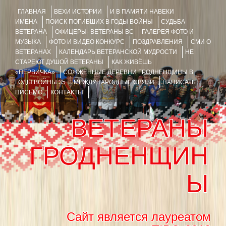
ГЛАВНАЯ
ВЕХИ ИСТОРИИ
И В ПАМЯТИ НАВЕКИ
ИМЕНА
ПОИСК ПОГИБШИХ В ГОДЫ ВОЙНЫ
СУДЬБА
ВЕТЕРАНА
ОФИЦЕРЫ- ВЕТЕРАНЫ ВС
ГАЛЕРЕЯ ФОТО И
МУЗЫКА
ФОТО И ВИДЕО КОНКУРС
ПОЗДРАВЛЕНИЯ
СМИ О
ВЕТЕРАНАХ
КАЛЕНДАРЬ ВЕТЕРАНСКОЙ МУДРОСТИ
НЕ
СТАРЕЮТ ДУШОЙ ВЕТЕРАНЫ
КАК ЖИВЁШЬ
«ПЕРВИЧКА»
СОЖЖЁННЫЕ ДЕРЕВНИ ГРОДНЕНЩИНЫ В
ГОДЫ ВОЙНЫ 35
МЕЖДУНАРОДНЫЕ СВЯЗИ
НАПИСАТЬ
ПИСЬМО
КОНТАКТЫ
ВЕТЕРАНЫ
ГРОДНЕНЩИН
Ы
Сайт является лауреатом