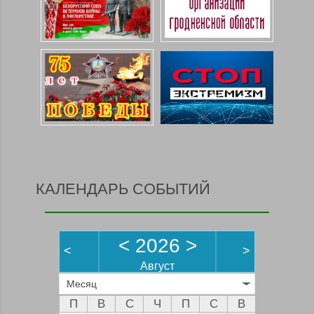
КАЛЕНДАРЬ СОБЫТИЙ
<
2026
>
<
>
Август
Месяц
П
В
С
Ч
П
С
В