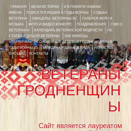
ГЛАВНАЯ
ВЕХИ ИСТОРИИ
И В ПАМЯТИ НАВЕКИ
ИМЕНА
ПОИСК ПОГИБШИХ В ГОДЫ ВОЙНЫ
СУДЬБА
ВЕТЕРАНА
ОФИЦЕРЫ- ВЕТЕРАНЫ ВС
ГАЛЕРЕЯ ФОТО И
МУЗЫКА
ФОТО И ВИДЕО КОНКУРС
ПОЗДРАВЛЕНИЯ
СМИ О
ВЕТЕРАНАХ
КАЛЕНДАРЬ ВЕТЕРАНСКОЙ МУДРОСТИ
НЕ
СТАРЕЮТ ДУШОЙ ВЕТЕРАНЫ
КАК ЖИВЁШЬ
«ПЕРВИЧКА»
СОЖЖЁННЫЕ ДЕРЕВНИ ГРОДНЕНЩИНЫ В
ГОДЫ ВОЙНЫ 35
МЕЖДУНАРОДНЫЕ СВЯЗИ
НАПИСАТЬ
ПИСЬМО
КОНТАКТЫ
ВЕТЕРАНЫ
ГРОДНЕНЩИН
Ы
Сайт является лауреатом