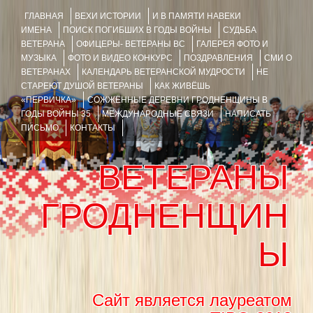
ГЛАВНАЯ
ВЕХИ ИСТОРИИ
И В ПАМЯТИ НАВЕКИ
ИМЕНА
ПОИСК ПОГИБШИХ В ГОДЫ ВОЙНЫ
СУДЬБА
ВЕТЕРАНА
ОФИЦЕРЫ- ВЕТЕРАНЫ ВС
ГАЛЕРЕЯ ФОТО И
МУЗЫКА
ФОТО И ВИДЕО КОНКУРС
ПОЗДРАВЛЕНИЯ
СМИ О
ВЕТЕРАНАХ
КАЛЕНДАРЬ ВЕТЕРАНСКОЙ МУДРОСТИ
НЕ
СТАРЕЮТ ДУШОЙ ВЕТЕРАНЫ
КАК ЖИВЁШЬ
«ПЕРВИЧКА»
СОЖЖЁННЫЕ ДЕРЕВНИ ГРОДНЕНЩИНЫ В
ГОДЫ ВОЙНЫ 35
МЕЖДУНАРОДНЫЕ СВЯЗИ
НАПИСАТЬ
ПИСЬМО
КОНТАКТЫ
ВЕТЕРАНЫ
ГРОДНЕНЩИН
Ы
Сайт является лауреатом