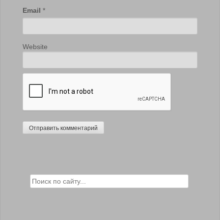
Email
*
Website
Search for: