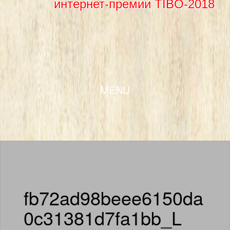
интернет-премии TIBO-2018
SKIP TO CONTENT
MENU
fb72ad98beee6150da
0c31381d7fa1bb_L