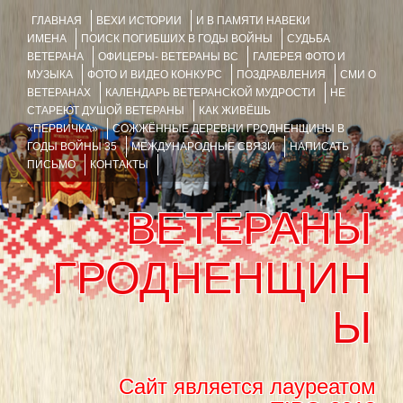
ГЛАВНАЯ
ВЕХИ ИСТОРИИ
И В ПАМЯТИ НАВЕКИ
ИМЕНА
ПОИСК ПОГИБШИХ В ГОДЫ ВОЙНЫ
СУДЬБА
ВЕТЕРАНА
ОФИЦЕРЫ- ВЕТЕРАНЫ ВС
ГАЛЕРЕЯ ФОТО И
МУЗЫКА
ФОТО И ВИДЕО КОНКУРС
ПОЗДРАВЛЕНИЯ
СМИ О
ВЕТЕРАНАХ
КАЛЕНДАРЬ ВЕТЕРАНСКОЙ МУДРОСТИ
НЕ
СТАРЕЮТ ДУШОЙ ВЕТЕРАНЫ
КАК ЖИВЁШЬ
«ПЕРВИЧКА»
СОЖЖЁННЫЕ ДЕРЕВНИ ГРОДНЕНЩИНЫ В
ГОДЫ ВОЙНЫ 35
МЕЖДУНАРОДНЫЕ СВЯЗИ
НАПИСАТЬ
ПИСЬМО
КОНТАКТЫ
ВЕТЕРАНЫ
ГРОДНЕНЩИН
Ы
Сайт является лауреатом