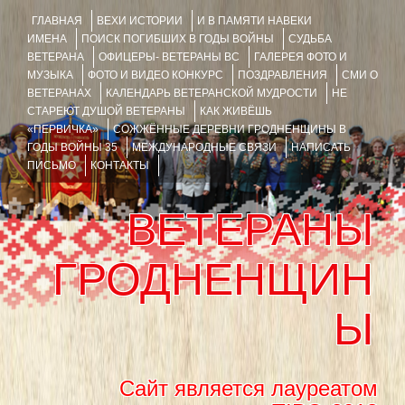
ГЛАВНАЯ
ВЕХИ ИСТОРИИ
И В ПАМЯТИ НАВЕКИ
ИМЕНА
ПОИСК ПОГИБШИХ В ГОДЫ ВОЙНЫ
СУДЬБА
ВЕТЕРАНА
ОФИЦЕРЫ- ВЕТЕРАНЫ ВС
ГАЛЕРЕЯ ФОТО И
МУЗЫКА
ФОТО И ВИДЕО КОНКУРС
ПОЗДРАВЛЕНИЯ
СМИ О
ВЕТЕРАНАХ
КАЛЕНДАРЬ ВЕТЕРАНСКОЙ МУДРОСТИ
НЕ
СТАРЕЮТ ДУШОЙ ВЕТЕРАНЫ
КАК ЖИВЁШЬ
«ПЕРВИЧКА»
СОЖЖЁННЫЕ ДЕРЕВНИ ГРОДНЕНЩИНЫ В
ГОДЫ ВОЙНЫ 35
МЕЖДУНАРОДНЫЕ СВЯЗИ
НАПИСАТЬ
ПИСЬМО
КОНТАКТЫ
ВЕТЕРАНЫ
ГРОДНЕНЩИН
Ы
Сайт является лауреатом