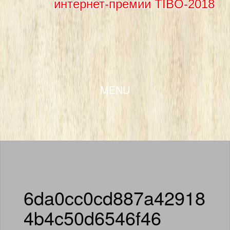
интернет-премии TIBO-2018
SKIP TO CONTENT
MENU
6da0cc0cd887a42918
4b4c50d6546f46