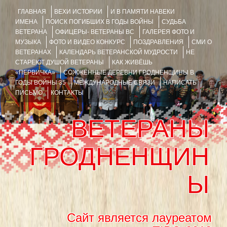
ГЛАВНАЯ
ВЕХИ ИСТОРИИ
И В ПАМЯТИ НАВЕКИ
ИМЕНА
ПОИСК ПОГИБШИХ В ГОДЫ ВОЙНЫ
СУДЬБА
ВЕТЕРАНА
ОФИЦЕРЫ- ВЕТЕРАНЫ ВС
ГАЛЕРЕЯ ФОТО И
МУЗЫКА
ФОТО И ВИДЕО КОНКУРС
ПОЗДРАВЛЕНИЯ
СМИ О
ВЕТЕРАНАХ
КАЛЕНДАРЬ ВЕТЕРАНСКОЙ МУДРОСТИ
НЕ
СТАРЕЮТ ДУШОЙ ВЕТЕРАНЫ
КАК ЖИВЁШЬ
«ПЕРВИЧКА»
СОЖЖЁННЫЕ ДЕРЕВНИ ГРОДНЕНЩИНЫ В
ГОДЫ ВОЙНЫ 35
МЕЖДУНАРОДНЫЕ СВЯЗИ
НАПИСАТЬ
ПИСЬМО
КОНТАКТЫ
ВЕТЕРАНЫ
ГРОДНЕНЩИН
Ы
Сайт является лауреатом