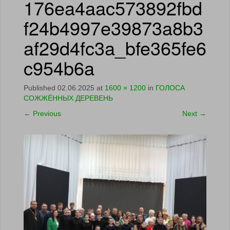
176ea4aac573892fbd
f24b4997e39873a8b3
af29d4fc3a_bfe365fe6
c954b6a
Published
02.06.2025
at
1600 × 1200
in
ГОЛОСА
СОЖЖЁННЫХ ДЕРЕВЕНЬ
←
Previous
Next
→