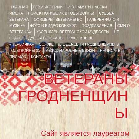
ГЛАВНАЯ
ВЕХИ ИСТОРИИ
И В ПАМЯТИ НАВЕКИ
ИМЕНА
ПОИСК ПОГИБШИХ В ГОДЫ ВОЙНЫ
СУДЬБА
ВЕТЕРАНА
ОФИЦЕРЫ- ВЕТЕРАНЫ ВС
ГАЛЕРЕЯ ФОТО И
МУЗЫКА
ФОТО И ВИДЕО КОНКУРС
ПОЗДРАВЛЕНИЯ
СМИ О
ВЕТЕРАНАХ
КАЛЕНДАРЬ ВЕТЕРАНСКОЙ МУДРОСТИ
НЕ
СТАРЕЮТ ДУШОЙ ВЕТЕРАНЫ
КАК ЖИВЁШЬ
«ПЕРВИЧКА»
СОЖЖЁННЫЕ ДЕРЕВНИ ГРОДНЕНЩИНЫ В
ГОДЫ ВОЙНЫ 35
МЕЖДУНАРОДНЫЕ СВЯЗИ
НАПИСАТЬ
ПИСЬМО
КОНТАКТЫ
ВЕТЕРАНЫ
ГРОДНЕНЩИН
Ы
Сайт является лауреатом