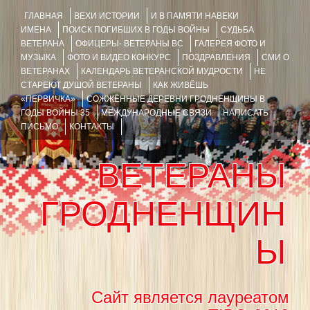
ГЛАВНАЯ
ВЕХИ ИСТОРИИ
И В ПАМЯТИ НАВЕКИ
ИМЕНА
ПОИСК ПОГИБШИХ В ГОДЫ ВОЙНЫ
СУДЬБА
ВЕТЕРАНА
ОФИЦЕРЫ- ВЕТЕРАНЫ ВС
ГАЛЕРЕЯ ФОТО И
МУЗЫКА
ФОТО И ВИДЕО КОНКУРС
ПОЗДРАВЛЕНИЯ
СМИ О
ВЕТЕРАНАХ
КАЛЕНДАРЬ ВЕТЕРАНСКОЙ МУДРОСТИ
НЕ
СТАРЕЮТ ДУШОЙ ВЕТЕРАНЫ
КАК ЖИВЁШЬ
«ПЕРВИЧКА»
СОЖЖЁННЫЕ ДЕРЕВНИ ГРОДНЕНЩИНЫ В
ГОДЫ ВОЙНЫ 35
МЕЖДУНАРОДНЫЕ СВЯЗИ
НАПИСАТЬ
ПИСЬМО
КОНТАКТЫ
ВЕТЕРАНЫ
ГРОДНЕНЩИН
Ы
Сайт является лауреатом