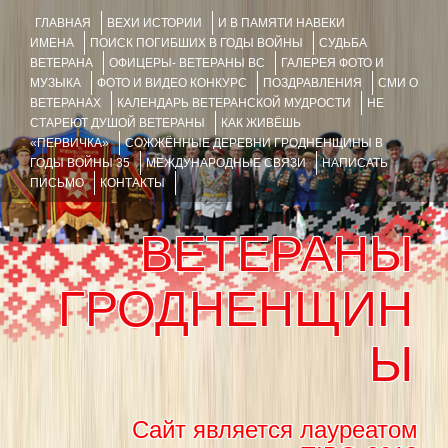
ГЛАВНАЯ
ВЕХИ ИСТОРИИ
И В ПАМЯТИ НАВЕКИ
ИМЕНА
ПОИСК ПОГИБШИХ В ГОДЫ ВОЙНЫ
СУДЬБА
ВЕТЕРАНА
ОФИЦЕРЫ- ВЕТЕРАНЫ ВС
ГАЛЕРЕЯ ФОТО И
МУЗЫКА
ФОТО И ВИДЕО КОНКУРС
ПОЗДРАВЛЕНИЯ
СМИ О
ВЕТЕРАНАХ
КАЛЕНДАРЬ ВЕТЕРАНСКОЙ МУДРОСТИ
НЕ
СТАРЕЮТ ДУШОЙ ВЕТЕРАНЫ
КАК ЖИВЁШЬ
«ПЕРВИЧКА»
СОЖЖЁННЫЕ ДЕРЕВНИ ГРОДНЕНЩИНЫ В
ГОДЫ ВОЙНЫ 35
МЕЖДУНАРОДНЫЕ СВЯЗИ
НАПИСАТЬ
ПИСЬМО
КОНТАКТЫ
ВЕТЕРАНЫ
ГРОДНЕНЩИН
Ы
Сайт является лауреатом