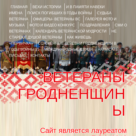
ГЛАВНАЯ
ВЕХИ ИСТОРИИ
И В ПАМЯТИ НАВЕКИ
ИМЕНА
ПОИСК ПОГИБШИХ В ГОДЫ ВОЙНЫ
СУДЬБА
ВЕТЕРАНА
ОФИЦЕРЫ- ВЕТЕРАНЫ ВС
ГАЛЕРЕЯ ФОТО И
МУЗЫКА
ФОТО И ВИДЕО КОНКУРС
ПОЗДРАВЛЕНИЯ
СМИ О
ВЕТЕРАНАХ
КАЛЕНДАРЬ ВЕТЕРАНСКОЙ МУДРОСТИ
НЕ
СТАРЕЮТ ДУШОЙ ВЕТЕРАНЫ
КАК ЖИВЁШЬ
«ПЕРВИЧКА»
СОЖЖЁННЫЕ ДЕРЕВНИ ГРОДНЕНЩИНЫ В
ГОДЫ ВОЙНЫ 35
МЕЖДУНАРОДНЫЕ СВЯЗИ
НАПИСАТЬ
ПИСЬМО
КОНТАКТЫ
ВЕТЕРАНЫ
ГРОДНЕНЩИН
Ы
Сайт является лауреатом