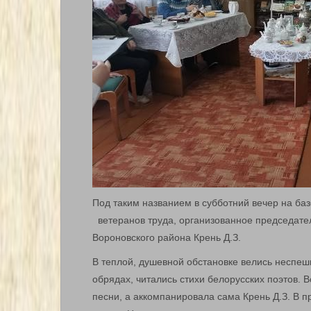
Под таким названием в субботний вечер на ба
ветеранов труда, организованное председате
Вороновского района Крень Д.З.
В теплой, душевной обстановке велись неспешн
обрядах, читались стихи белорусских поэтов.
песни, а аккомпанировала сама Крень Д.З. В 