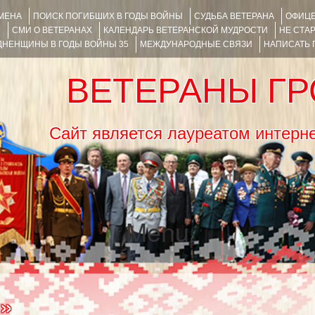
ИМЕНА
ПОИСК ПОГИБШИХ В ГОДЫ ВОЙНЫ
СУДЬБА ВЕТЕРАНА
ОФИЦЕ
Я
СМИ О ВЕТЕРАНАХ
КАЛЕНДАРЬ ВЕТЕРАНСКОЙ МУДРОСТИ
НЕ СТА
НЕНЩИНЫ В ГОДЫ ВОЙНЫ 35
МЕЖДУНАРОДНЫЕ СВЯЗИ
НАПИСАТЬ
ВЕТЕРАНЫ Г
Сайт является лауреатом ин
Menu
SKIP TO CONTENT
»