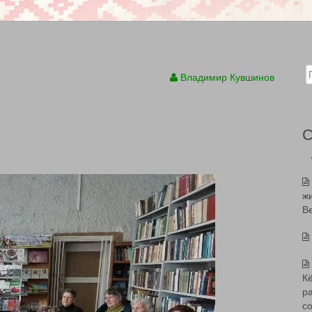
Sear
Владимир Кувшинов
ж
В
К
р
с