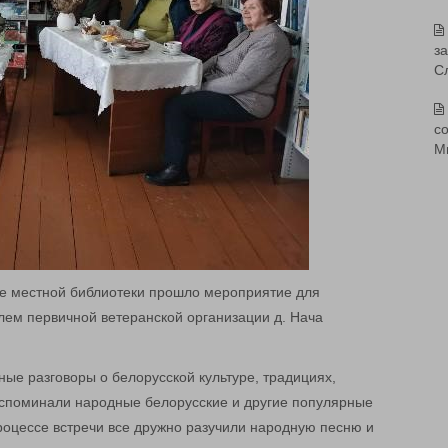
з
С
со
М
зе местной библиотеки прошло мероприятие для
лем первичной ветеранской организации д. Нача
ые разговоры о белорусской культуре, традициях,
 Вспоминали народные белорусские и другие популярные
процессе встречи все дружно разучили народную песню и