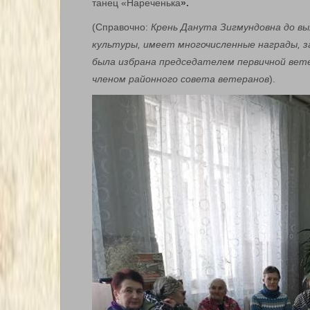
танец «Нареченька
».
(Справочно:
Крень Данута Зигмундовна до вы
культуры, имеет многочисленные награды, за
была избрана председателем первичной ветер
членом районного совета ветеранов
).