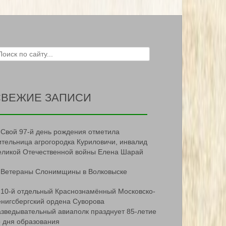
ch for:
СВЕЖИЕ ЗАПИСИ
Свой 97-й день рождения отметила
ительница агрогородка Куриловичи, инвалид
еликой Отечественной войны Елена Шарай
Ветераны Слонимщины в Волковыске
10-й отдельный Краснознамённый Московско-
ёнигсбергский ордена Суворова
азведывательный авиаполк празднует 85-летие
о дня образования