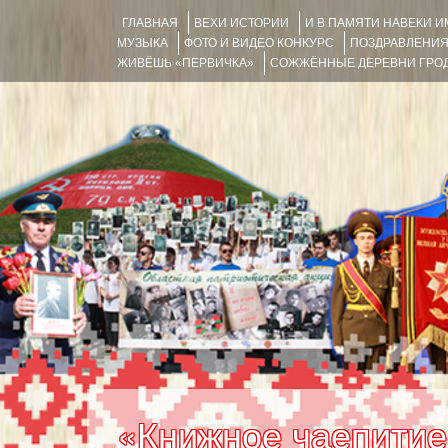
ГЛАВНАЯ
ВЕХИ ИСТОРИИ
И В ПАМЯТИ НАВЕКИ 
МУЗЫКА
ФОТО И ВИДЕО КОНКУРС
ПОЗДРАВЛЕНИ
ЖИВЁШЬ «ПЕРВИЧКА»
СОЖЖЁННЫЕ ДЕРЕВНИ ГРОД
«Книжное чаепитие