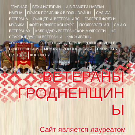
ГЛАВНАЯ
ВЕХИ ИСТОРИИ
И В ПАМЯТИ НАВЕКИ
ИМЕНА
ПОИСК ПОГИБШИХ В ГОДЫ ВОЙНЫ
СУДЬБА
ВЕТЕРАНА
ОФИЦЕРЫ- ВЕТЕРАНЫ ВС
ГАЛЕРЕЯ ФОТО И
МУЗЫКА
ФОТО И ВИДЕО КОНКУРС
ПОЗДРАВЛЕНИЯ
СМИ О
ВЕТЕРАНАХ
КАЛЕНДАРЬ ВЕТЕРАНСКОЙ МУДРОСТИ
НЕ
СТАРЕЮТ ДУШОЙ ВЕТЕРАНЫ
КАК ЖИВЁШЬ
«ПЕРВИЧКА»
СОЖЖЁННЫЕ ДЕРЕВНИ ГРОДНЕНЩИНЫ В
ГОДЫ ВОЙНЫ 35
МЕЖДУНАРОДНЫЕ СВЯЗИ
НАПИСАТЬ
ПИСЬМО
КОНТАКТЫ
ВЕТЕРАНЫ
ГРОДНЕНЩИН
Ы
Сайт является лауреатом