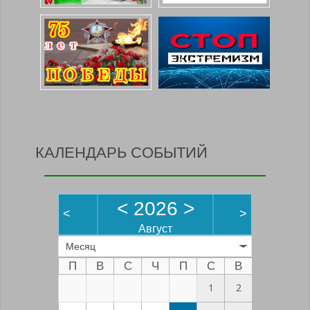
КАЛЕНДАРЬ СОБЫТИЙ
<
2026
>
<
>
Август
Месяц
П
В
С
Ч
П
С
В
1
2