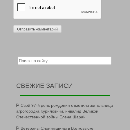
Search for:
СВЕЖИЕ ЗАПИСИ
Свой 97-й день рождения отметила жительница
агрогородка Куриловичи, инвалид Великой
Отечественной войны Елена Шарай
Ветераны Слонимщины в Волковыске