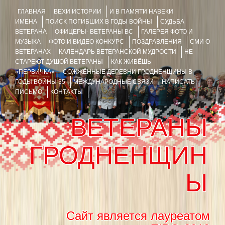
ГЛАВНАЯ
ВЕХИ ИСТОРИИ
И В ПАМЯТИ НАВЕКИ
ИМЕНА
ПОИСК ПОГИБШИХ В ГОДЫ ВОЙНЫ
СУДЬБА
ВЕТЕРАНА
ОФИЦЕРЫ- ВЕТЕРАНЫ ВС
ГАЛЕРЕЯ ФОТО И
МУЗЫКА
ФОТО И ВИДЕО КОНКУРС
ПОЗДРАВЛЕНИЯ
СМИ О
ВЕТЕРАНАХ
КАЛЕНДАРЬ ВЕТЕРАНСКОЙ МУДРОСТИ
НЕ
СТАРЕЮТ ДУШОЙ ВЕТЕРАНЫ
КАК ЖИВЁШЬ
«ПЕРВИЧКА»
СОЖЖЁННЫЕ ДЕРЕВНИ ГРОДНЕНЩИНЫ В
ГОДЫ ВОЙНЫ 35
МЕЖДУНАРОДНЫЕ СВЯЗИ
НАПИСАТЬ
ПИСЬМО
КОНТАКТЫ
ВЕТЕРАНЫ
ГРОДНЕНЩИН
Ы
Сайт является лауреатом