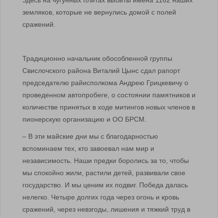
Здесь на чугунных плитах выбиты имена 1162 наших
земляков, которые не вернулись домой с полей
сражений.
Традиционно начальник обособленной группы
Свислочского района Виталий Цынс сдал рапорт
председателю райисполкома Андрею Грицкевичу о
проведенном автопробеге, о состоянии памятников и
количестве принятых в ходе митингов новых членов в
пионерскую организацию и ОО БРСМ.
– В эти майские дни мы с благодарностью
вспоминаем тех, кто завоевал нам мир и
независимость. Наши предки боролись за то, чтобы
мы спокойно жили, растили детей, развивали свое
государство. И мы ценим их подвиг. Победа далась
нелегко. Четыре долгих года через огонь и кровь
сражений, через невзгоды, лишения и тяжкий труд в