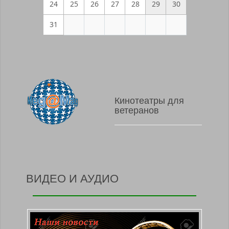
24
25
26
27
28
29
30
31
Кинотеатры для
ветеранов
ВИДЕО И АУДИО