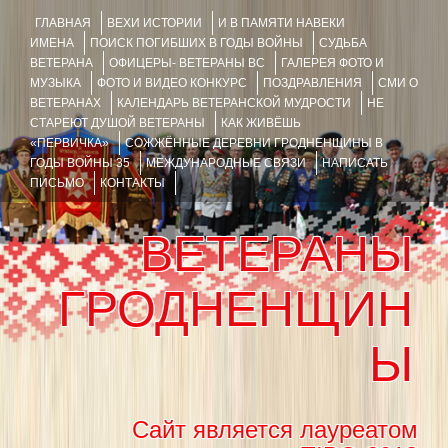
ГЛАВНАЯ
ВЕХИ ИСТОРИИ
И В ПАМЯТИ НАВЕКИ
ИМЕНА
ПОИСК ПОГИБШИХ В ГОДЫ ВОЙНЫ
СУДЬБА
ВЕТЕРАНА
ОФИЦЕРЫ- ВЕТЕРАНЫ ВС
ГАЛЕРЕЯ ФОТО И
МУЗЫКА
ФОТО И ВИДЕО КОНКУРС
ПОЗДРАВЛЕНИЯ
СМИ О
ВЕТЕРАНАХ
КАЛЕНДАРЬ ВЕТЕРАНСКОЙ МУДРОСТИ
НЕ
СТАРЕЮТ ДУШОЙ ВЕТЕРАНЫ
КАК ЖИВЁШЬ
«ПЕРВИЧКА»
СОЖЖЁННЫЕ ДЕРЕВНИ ГРОДНЕНЩИНЫ В
ГОДЫ ВОЙНЫ 35
МЕЖДУНАРОДНЫЕ СВЯЗИ
НАПИСАТЬ
ПИСЬМО
КОНТАКТЫ
ВЕТЕРАНЫ
ГРОДНЕНЩИН
Ы
Сайт является лауреатом