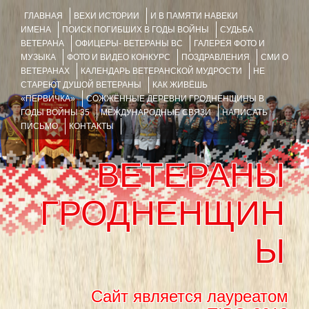
ГЛАВНАЯ
ВЕХИ ИСТОРИИ
И В ПАМЯТИ НАВЕКИ
ИМЕНА
ПОИСК ПОГИБШИХ В ГОДЫ ВОЙНЫ
СУДЬБА
ВЕТЕРАНА
ОФИЦЕРЫ- ВЕТЕРАНЫ ВС
ГАЛЕРЕЯ ФОТО И
МУЗЫКА
ФОТО И ВИДЕО КОНКУРС
ПОЗДРАВЛЕНИЯ
СМИ О
ВЕТЕРАНАХ
КАЛЕНДАРЬ ВЕТЕРАНСКОЙ МУДРОСТИ
НЕ
СТАРЕЮТ ДУШОЙ ВЕТЕРАНЫ
КАК ЖИВЁШЬ
«ПЕРВИЧКА»
СОЖЖЁННЫЕ ДЕРЕВНИ ГРОДНЕНЩИНЫ В
ГОДЫ ВОЙНЫ 35
МЕЖДУНАРОДНЫЕ СВЯЗИ
НАПИСАТЬ
ПИСЬМО
КОНТАКТЫ
ВЕТЕРАНЫ
ГРОДНЕНЩИН
Ы
Сайт является лауреатом