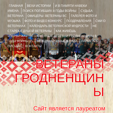
ГЛАВНАЯ
ВЕХИ ИСТОРИИ
И В ПАМЯТИ НАВЕКИ
ИМЕНА
ПОИСК ПОГИБШИХ В ГОДЫ ВОЙНЫ
СУДЬБА
ВЕТЕРАНА
ОФИЦЕРЫ- ВЕТЕРАНЫ ВС
ГАЛЕРЕЯ ФОТО И
МУЗЫКА
ФОТО И ВИДЕО КОНКУРС
ПОЗДРАВЛЕНИЯ
СМИ О
ВЕТЕРАНАХ
КАЛЕНДАРЬ ВЕТЕРАНСКОЙ МУДРОСТИ
НЕ
СТАРЕЮТ ДУШОЙ ВЕТЕРАНЫ
КАК ЖИВЁШЬ
«ПЕРВИЧКА»
СОЖЖЁННЫЕ ДЕРЕВНИ ГРОДНЕНЩИНЫ В
ГОДЫ ВОЙНЫ 35
МЕЖДУНАРОДНЫЕ СВЯЗИ
НАПИСАТЬ
ПИСЬМО
КОНТАКТЫ
ВЕТЕРАНЫ
ГРОДНЕНЩИН
Ы
Сайт является лауреатом